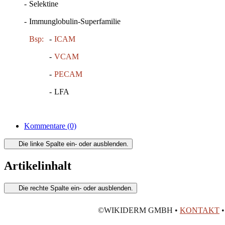
-
Selektine
-
Immunglobulin-Superfamilie
Bsp:
-
ICAM
-
VCAM
-
PECAM
-
LFA
Kommentare
(0)
Die linke Spalte ein- oder ausblenden.
Artikelinhalt
Die rechte Spalte ein- oder ausblenden.
©WIKIDERM GMBH •
KONTAKT