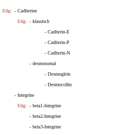
Etlg:
-
Cadherine
Etlg:
-
klassisch
-
Cadherin-E
-
Cadherin-P
-
Cadherin-N
-
desmosomal
-
Desmoglein
-
Desmocollin
-
Integrine
Etlg:
-
beta1-Integrine
-
beta2-Integrine
-
beta3-Integrine