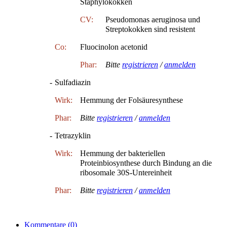
Staphylokokken
CV:
Pseudomonas aeruginosa und
Streptokokken sind resistent
Co:
Fluocinolon acetonid
Phar:
Bitte
registrieren
/
anmelden
-
Sulfadiazin
Wirk:
Hemmung der Folsäuresynthese
Phar:
Bitte
registrieren
/
anmelden
-
Tetrazyklin
Wirk:
Hemmung der bakteriellen
Proteinbiosynthese durch Bindung an die
ribosomale 30S-Untereinheit
Phar:
Bitte
registrieren
/
anmelden
Kommentare
(0)