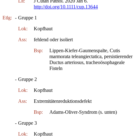
Lit:
J Cutan Pathol. 2020 Jan 6.
http://doi.org/10.1111/cup.13644
Etlg:
-
Gruppe 1
Lok:
Kopfhaut
Ass:
fehlend oder isoliert
Bsp:
Lippen-Kiefer-Gaumenspalte, Cutis
marmorata teleangiectatica, persistierender
Ductus arteriosus, tracheoösophageale
Fisteln
-
Gruppe 2
Lok:
Kopfhaut
Ass:
Extremitätenreduktionsdefekt
Bsp:
Adams-Oliver-Syndrom (s. unten)
-
Gruppe 3
Lok:
Kopfhaut