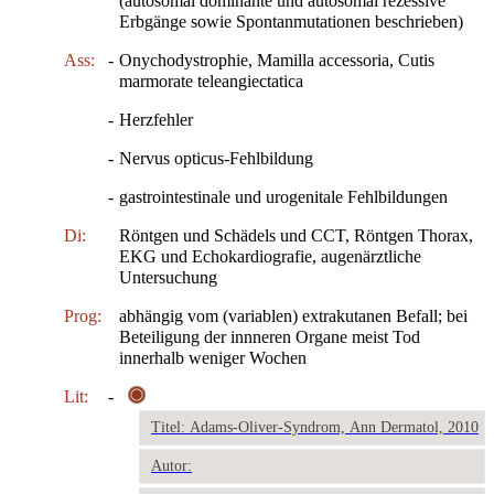
(autosomal dominante und autosomal rezessive
Erbgänge sowie Spontanmutationen beschrieben)
Ass:
-
Onychodystrophie, Mamilla accessoria, Cutis
marmorate teleangiectatica
-
Herzfehler
-
Nervus opticus-Fehlbildung
-
gastrointestinale und urogenitale Fehlbildungen
Di:
Röntgen und Schädels und CCT, Röntgen Thorax,
EKG und Echokardiografie, augenärztliche
Untersuchung
Prog:
abhängig vom (variablen) extrakutanen Befall; bei
Beteiligung der innneren Organe meist Tod
innerhalb weniger Wochen
Lit:
-
Titel: Adams-Oliver-Syndrom, Ann Dermatol, 2010
Autor: