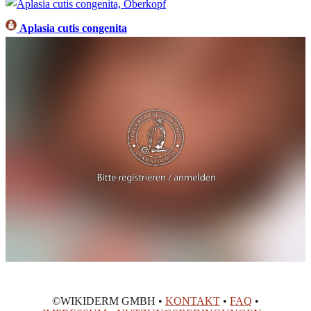
Aplasia cutis congenita
©WIKIDERM GMBH •
KONTAKT
•
FAQ
•