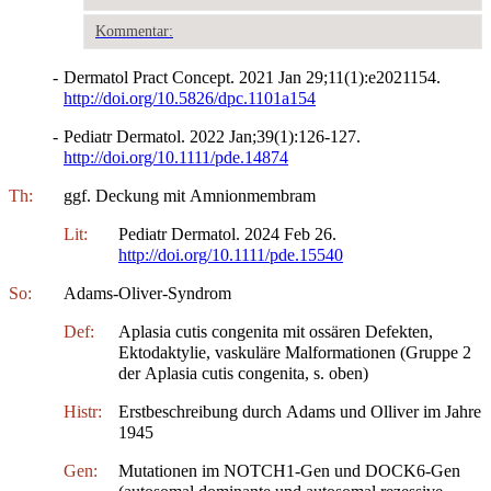
Kommentar:
-
Dermatol Pract Concept. 2021 Jan 29;11(1):e2021154.
http://doi.org/10.5826/dpc.1101a154
-
Pediatr Dermatol. 2022 Jan;39(1):126-127.
http://doi.org/10.1111/pde.14874
Th:
ggf. Deckung mit Amnionmembram
Lit:
Pediatr Dermatol. 2024 Feb 26.
http://doi.org/10.1111/pde.15540
So:
Adams-Oliver-Syndrom
Def:
Aplasia cutis congenita mit ossären Defekten,
Ektodaktylie, vaskuläre Malformationen (Gruppe 2
der Aplasia cutis congenita, s. oben)
Histr:
Erstbeschreibung durch Adams und Olliver im Jahre
1945
Gen:
Mutationen im NOTCH1-Gen und DOCK6-Gen