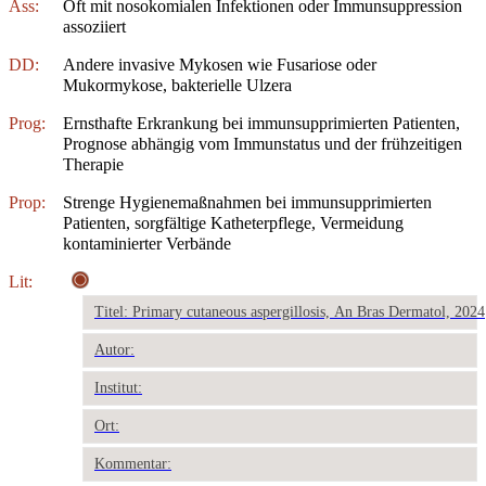
Ass:
Oft mit nosokomialen Infektionen oder Immunsuppression
assoziiert
DD:
Andere invasive Mykosen wie Fusariose oder
Mukormykose, bakterielle Ulzera
Prog:
Ernsthafte Erkrankung bei immunsupprimierten Patienten,
Prognose abhängig vom Immunstatus und der frühzeitigen
Therapie
Prop:
Strenge Hygienemaßnahmen bei immunsupprimierten
Patienten, sorgfältige Katheterpflege, Vermeidung
kontaminierter Verbände
Lit:
Titel: Primary cutaneous aspergillosis, An Bras Dermatol, 2024
Autor:
Institut:
Ort:
Kommentar: