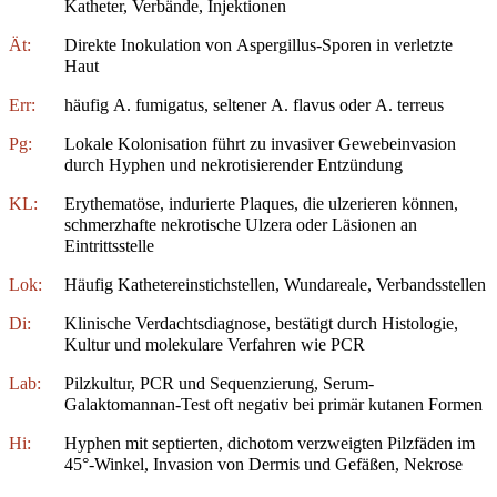
Katheter, Verbände, Injektionen
Ät:
Direkte Inokulation von Aspergillus-Sporen in verletzte
Haut
Err:
häufig A. fumigatus, seltener A. flavus oder A. terreus
Pg:
Lokale Kolonisation führt zu invasiver Gewebeinvasion
durch Hyphen und nekrotisierender Entzündung
KL:
Erythematöse, indurierte Plaques, die ulzerieren können,
schmerzhafte nekrotische Ulzera oder Läsionen an
Eintrittsstelle
Lok:
Häufig Kathetereinstichstellen, Wundareale, Verbandsstellen
Di:
Klinische Verdachtsdiagnose, bestätigt durch Histologie,
Kultur und molekulare Verfahren wie PCR
Lab:
Pilzkultur, PCR und Sequenzierung, Serum-
Galaktomannan-Test oft negativ bei primär kutanen Formen
Hi:
Hyphen mit septierten, dichotom verzweigten Pilzfäden im
45°-Winkel, Invasion von Dermis und Gefäßen, Nekrose