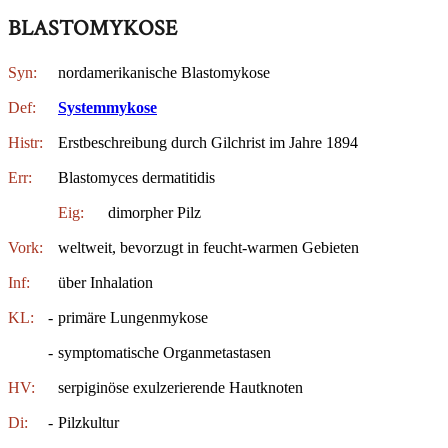
BLASTOMYKOSE
Syn:
nordamerikanische Blastomykose
Def:
Systemmykose
Histr:
Erstbeschreibung durch Gilchrist im Jahre 1894
Err:
Blastomyces dermatitidis
Eig:
dimorpher Pilz
Vork:
weltweit, bevorzugt in feucht-warmen Gebieten
Inf:
über Inhalation
KL:
-
primäre Lungenmykose
-
symptomatische Organmetastasen
HV:
serpiginöse exulzerierende Hautknoten
Di:
-
Pilzkultur