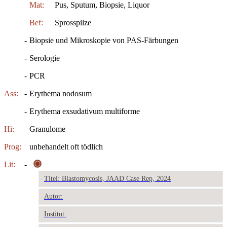
Mat:
Pus, Sputum, Biopsie, Liquor
Bef:
Sprosspilze
-
Biopsie und Mikroskopie von PAS-Färbungen
-
Serologie
-
PCR
Ass:
-
Erythema nodosum
-
Erythema exsudativum multiforme
Hi:
Granulome
Prog:
unbehandelt oft tödlich
Lit:
-
Titel: Blastomycosis, JAAD Case Rep, 2024
Autor:
Institut: