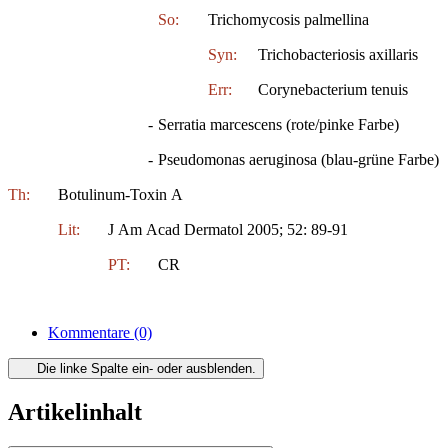
So:
Trichomycosis palmellina
Syn:
Trichobacteriosis axillaris
Err:
Corynebacterium tenuis
-
Serratia marcescens (rote/pinke Farbe)
-
Pseudomonas aeruginosa (blau-grüne Farbe)
Th:
Botulinum-Toxin A
Lit:
J Am Acad Dermatol 2005; 52: 89-91
PT:
CR
Kommentare
(0)
Die linke Spalte ein- oder ausblenden.
Artikelinhalt