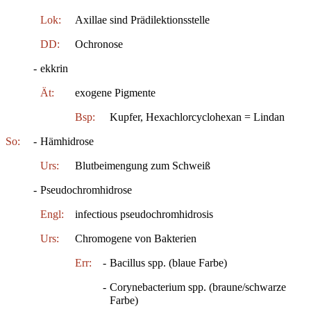
Lok:
Axillae sind Prädilektionsstelle
DD:
Ochronose
-
ekkrin
Ät:
exogene Pigmente
Bsp:
Kupfer, Hexachlorcyclohexan = Lindan
So:
-
Hämhidrose
Urs:
Blutbeimengung zum Schweiß
-
Pseudochromhidrose
Engl:
infectious pseudochromhidrosis
Urs:
Chromogene von Bakterien
Err:
-
Bacillus spp. (blaue Farbe)
-
Corynebacterium spp. (braune/schwarze
Farbe)