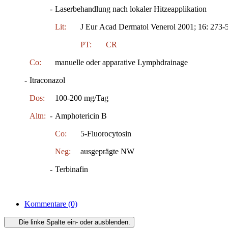
-
Laserbehandlung nach lokaler Hitzeapplikation
Lit:
J Eur Acad Dermatol Venerol 2001; 16: 273-
PT:
CR
Co:
manuelle oder apparative Lymphdrainage
-
Itraconazol
Dos:
100-200 mg/Tag
Altn:
-
Amphotericin B
Co:
5-Fluorocytosin
Neg:
ausgeprägte NW
-
Terbinafin
Kommentare
(0)
Die linke Spalte ein- oder ausblenden.