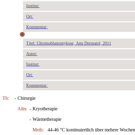
Institut:
Ort:
Kommentar:
Titel: Chromoblastomykose, Ann Dermatol, 2011
Autor:
Institut:
Ort:
Kommentar:
Th:
-
Chirurgie
Altn:
-
Kryotherapie
-
Wärmetherapie
Meth:
44-46 °C kontinuiertlich über mehere Woche