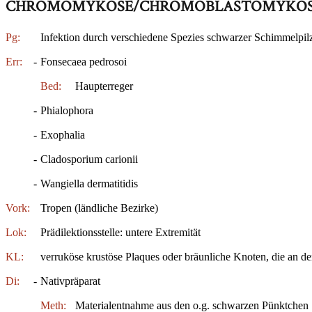
CHROMOMYKOSE/CHROMOBLASTOMYKO
Pg:
Infektion durch verschiedene Spezies schwarzer Schimmelpil
Err:
-
Fonsecaea pedrosoi
Bed:
Haupterreger
-
Phialophora
-
Exophalia
-
Cladosporium carionii
-
Wangiella dermatitidis
Vork:
Tropen (ländliche Bezirke)
Lok:
Prädilektionsstelle: untere Extremität
KL:
verruköse krustöse Plaques oder bräunliche Knoten, die an 
Di:
-
Nativpräparat
Meth:
Materialentnahme aus den o.g. schwarzen Pünktchen