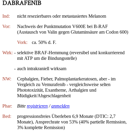
DABRAFENIB
Ind:
nicht resezierbares oder metastasiertes Melanom
Vor:
Nachweis der Punktmutation V600E bei B-RAF
(Austausch von Valin gegen Glutaminsäure am Codon 600)
Vork:
ca. 50% d. F.
Wirk:
-
selektive BRAF-Hemmung (reversibel und konkurrierend
mit ATP um die Bindungsstelle)
-
auch intrakraniell wirksam
NW:
Cephalgien, Fieber, Palmoplantarkeratosen, aber - im
Vergleich zu Vemurafenib - vergleichsweise selten
Phototoxizität, Exantheme, Arthalgien und
Müdigkeit/Abgeschlagenheit
Phar:
Bitte
registrieren
/
anmelden
Bed:
progressionsfreies Überleben 6,9 Monate (DTIC: 2,7
Monate), Ansprechrate von 53% (40% partielle Remission,
3% komplette Remission)