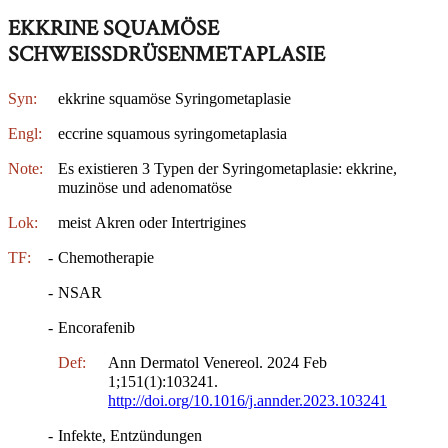
EKKRINE SQUAMÖSE
SCHWEISSDRÜSENMETAPLASIE
Syn:
ekkrine squamöse Syringometaplasie
Engl:
eccrine squamous syringometaplasia
Note:
Es existieren 3 Typen der Syringometaplasie: ekkrine,
muzinöse und adenomatöse
Lok:
meist Akren oder Intertrigines
TF:
-
Chemotherapie
-
NSAR
-
Encorafenib
Def:
Ann Dermatol Venereol. 2024 Feb
1;151(1):103241.
http://doi.org/10.1016/j.annder.2023.103241
-
Infekte, Entzündungen