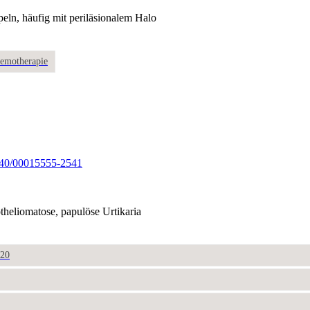
peln, häufig mit periläsionalem Halo
hemotherapie
2340/00015555-2541
heliomatose, papulöse Urtikaria
020