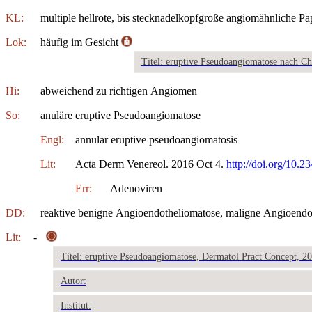
KL:
multiple hellrote, bis stecknadelkopfgroße angiomähnliche Pa
Lok:
häufig im Gesicht
Titel: eruptive Pseudoangiomatose nach C
Hi:
abweichend zu richtigen Angiomen
So:
anuläre eruptive Pseudoangiomatose
Engl:
annular eruptive pseudoangiomatosis
Lit:
Acta Derm Venereol. 2016 Oct 4.
http://doi.org/10.
Err:
Adenoviren
DD:
reaktive benigne Angioendotheliomatose, maligne Angioendot
Lit:
-
Titel: eruptive Pseudoangiomatose, Dermatol Pract Concept, 2
Autor:
Institut: