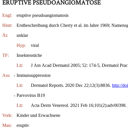
ERUPTIVE PSEUDOANGIOMATOSE
Engl:
eruptive pseudoangiomatosis
Histr:
Erstbeschreibung durch Cherry et al. im Jahre 1969; Namensg
Ät:
unklar
Hyp:
viral
TF:
Insektenstiche
Lit:
J Am Acad Dermatol 2005; 52: 174-5, Dermatol Prac
Ass:
-
Immunsuppression
Lit:
Dermatol Reports. 2020 Dec 22;12(3):8836.
http://d
-
Parvovirus B19
Lit:
Acta Derm Venereol. 2021 Feb 16;101(2):adv00398.
Vork:
Kinder und Erwachsene
Man:
eruptiv