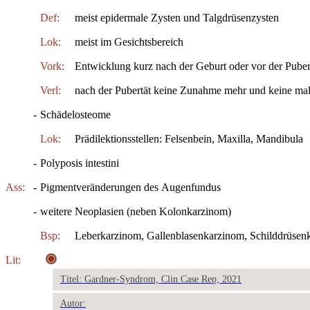
Def:
meist epidermale Zysten und Talgdrüsenzysten
Lok:
meist im Gesichtsbereich
Vork:
Entwicklung kurz nach der Geburt oder vor der Puber
Verl:
nach der Pubertät keine Zunahme mehr und keine mal
-
Schädelosteome
Lok:
Prädilektionsstellen: Felsenbein, Maxilla, Mandibula
-
Polyposis intestini
Ass:
-
Pigmentveränderungen des Augenfundus
-
weitere Neoplasien (neben Kolonkarzinom)
Bsp:
Leberkarzinom, Gallenblasenkarzinom, Schilddrüsen
Lit:
Titel: Gardner-Syndrom, Clin Case Rep, 2021
Autor: