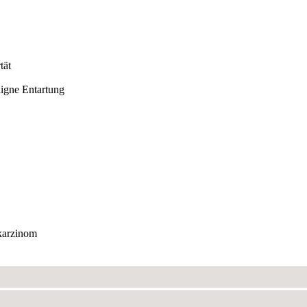
tät
igne Entartung
karzinom