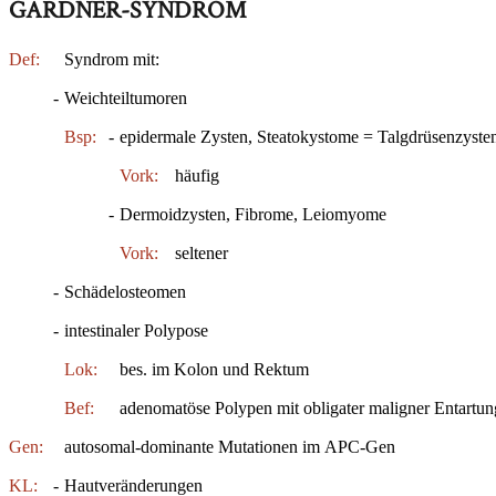
GARDNER-SYNDROM
Def:
Syndrom mit:
-
Weichteiltumoren
Bsp:
-
epidermale Zysten, Steatokystome = Talgdrüsenzyste
Vork:
häufig
-
Dermoidzysten, Fibrome, Leiomyome
Vork:
seltener
-
Schädelosteomen
-
intestinaler Polypose
Lok:
bes. im Kolon und Rektum
Bef:
adenomatöse Polypen mit obligater maligner Entartu
Gen:
autosomal-dominante Mutationen im APC-Gen
KL:
-
Hautveränderungen