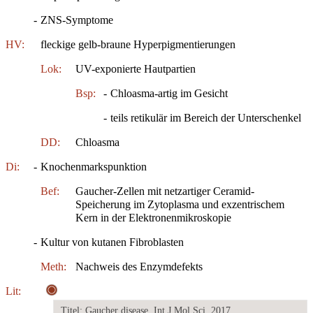
-
ZNS-Symptome
HV:
fleckige gelb-braune Hyperpigmentierungen
Lok:
UV-exponierte Hautpartien
Bsp:
-
Chloasma-artig im Gesicht
-
teils retikulär im Bereich der Unterschenkel
DD:
Chloasma
Di:
-
Knochenmarkspunktion
Bef:
Gaucher-Zellen mit netzartiger Ceramid-
Speicherung im Zytoplasma und exzentrischem
Kern in der Elektronenmikroskopie
-
Kultur von kutanen Fibroblasten
Meth:
Nachweis des Enzymdefekts
Lit:
Titel: Gaucher disease, Int J Mol Sci, 2017