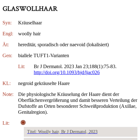
GLASWOLLHAAR
Syn:
Kräuselhaar
Engl:
woolly hair
Ät:
hereditär, sporadisch oder naevoid (lokalisiert)
Gen:
biallele TUFT1-Varianten
Lit:
Br J Dermatol. 2023 Jan 23;188(1):75-83.
http://doi.org/10.1093/bjd/ljac026
KL:
negroid gekräuselte Haare
Note:
Die physiologische Kräuselung der Haare dient der
Oberflächenvergrößerung und damit besseren Verteilung der
Dufstoffe an Orten besonderer Schweißproduktion (Axillae,
Genitalregion).
Lit:
Titel: Woolly hair, Br J Dermatol, 2023