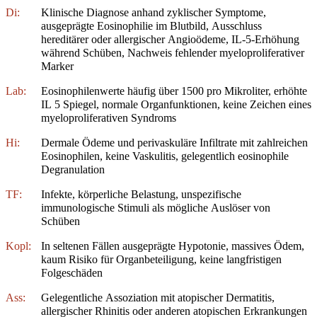
Di:
Klinische Diagnose anhand zyklischer Symptome,
ausgeprägte Eosinophilie im Blutbild, Ausschluss
hereditärer oder allergischer Angioödeme, IL-5-Erhöhung
während Schüben, Nachweis fehlender myeloproliferativer
Marker
Lab:
Eosinophilenwerte häufig über 1500 pro Mikroliter, erhöhte
IL 5 Spiegel, normale Organfunktionen, keine Zeichen eines
myeloproliferativen Syndroms
Hi:
Dermale Ödeme und perivaskuläre Infiltrate mit zahlreichen
Eosinophilen, keine Vaskulitis, gelegentlich eosinophile
Degranulation
TF:
Infekte, körperliche Belastung, unspezifische
immunologische Stimuli als mögliche Auslöser von
Schüben
Kopl:
In seltenen Fällen ausgeprägte Hypotonie, massives Ödem,
kaum Risiko für Organbeteiligung, keine langfristigen
Folgeschäden
Ass:
Gelegentliche Assoziation mit atopischer Dermatitis,
allergischer Rhinitis oder anderen atopischen Erkrankungen