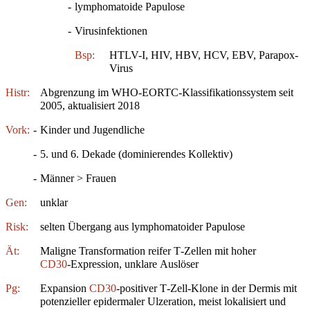
-
lymphomatoide Papulose
-
Virusinfektionen
Bsp:
HTLV-I, HIV, HBV, HCV, EBV, Parapox-
Virus
Histr:
Abgrenzung im WHO‑EORTC‑Klassifikationssystem seit
2005, aktualisiert 2018
Vork:
-
Kinder und Jugendliche
-
5. und 6. Dekade (dominierendes Kollektiv)
-
Männer > Frauen
Gen:
unklar
Risk:
selten Übergang aus lymphomatoider Papulose
Ät:
Maligne Transformation reifer T‑Zellen mit hoher
CD30
‑Expression, unklare Auslöser
Pg:
Expansion
CD30
‑positiver T‑Zell‑Klone in der Dermis mit
potenzieller epidermaler Ulzeration, meist lokalisiert und