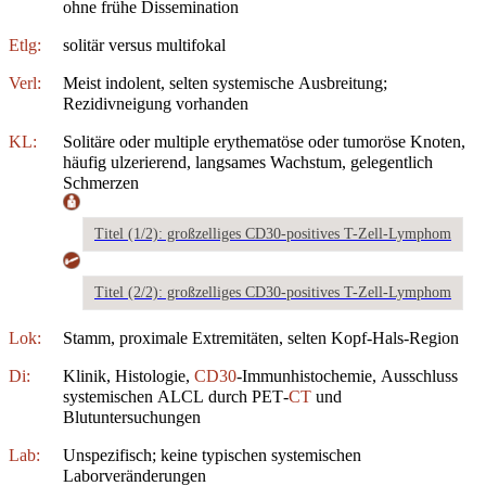
ohne frühe Dissemination
Etlg:
solitär versus multifokal
Verl:
Meist indolent, selten systemische Ausbreitung;
Rezidivneigung vorhanden
KL:
Solitäre oder multiple erythematöse oder tumoröse Knoten,
häufig ulzerierend, langsames Wachstum, gelegentlich
Schmerzen
Titel (1/2): großzelliges CD30-positives T-Zell-Lymphom
Titel (2/2): großzelliges CD30-positives T-Zell-Lymphom
Lok:
Stamm, proximale Extremitäten, selten Kopf‑Hals‑Region
Di:
Klinik, Histologie,
CD30
‑Immunhistochemie, Ausschluss
systemischen ALCL durch PET‑
CT
und
Blutuntersuchungen
Lab:
Unspezifisch; keine typischen systemischen
Laborveränderungen