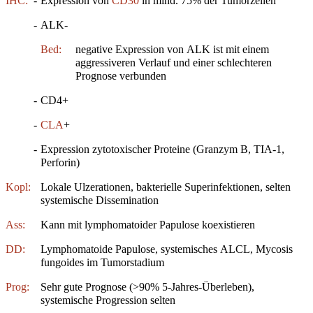
IHC:
-
Expression von
CD30
in mind. 75% der Tumorzellen
-
ALK-
Bed:
negative Expression von ALK ist mit einem
aggressiveren Verlauf und einer schlechteren
Prognose verbunden
-
CD4+
-
CLA
+
-
Expression zytotoxischer Proteine (Granzym B, TIA-1,
Perforin)
Kopl:
Lokale Ulzerationen, bakterielle Superinfektionen, selten
systemische Dissemination
Ass:
Kann mit lymphomatoider Papulose koexistieren
DD:
Lymphomatoide Papulose, systemisches ALCL, Mycosis
fungoides im Tumorstadium
Prog:
Sehr gute Prognose (>90% 5‑Jahres‑Überleben),
systemische Progression selten