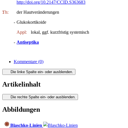
http://doi.org/10.2147/CCID.S363683
Th:
:
der Hautveränderungen
-
Glukokortikoide
Appl:
lokal, ggf. kurzfristig systemisch
-
Antiseptika
Kommentare
(0)
Die linke Spalte ein- oder ausblenden.
Artikelinhalt
Die rechte Spalte ein- oder ausblenden.
Abbildungen
Blaschko-Linien