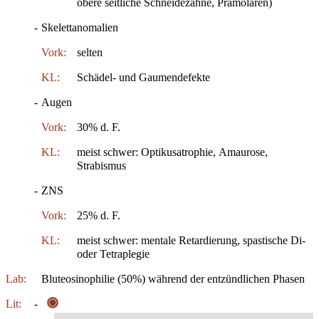
obere seitliche Schneidezähne, Prämolaren)
-
Skelettanomalien
Vork:
selten
KL:
Schädel- und Gaumendefekte
-
Augen
Vork:
30% d. F.
KL:
meist schwer: Optikusatrophie, Amaurose,
Strabismus
-
ZNS
Vork:
25% d. F.
KL:
meist schwer: mentale Retardierung, spastische Di-
oder Tetraplegie
Lab:
Bluteosinophilie (50%) während der entzündlichen Phasen
Lit:
-