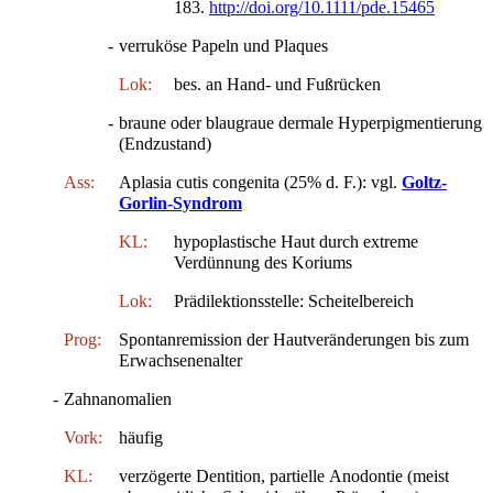
183.
http://doi.org/10.1111/pde.15465
-
verruköse Papeln und Plaques
Lok:
bes. an Hand- und Fußrücken
-
braune oder blaugraue dermale Hyperpigmentierung
(Endzustand)
Ass:
Aplasia cutis congenita (25% d. F.): vgl.
Goltz-
Gorlin-Syndrom
KL:
hypoplastische Haut durch extreme
Verdünnung des Koriums
Lok:
Prädilektionsstelle: Scheitelbereich
Prog:
Spontanremission der Hautveränderungen bis zum
Erwachsenenalter
-
Zahnanomalien
Vork:
häufig
KL:
verzögerte Dentition, partielle Anodontie (meist