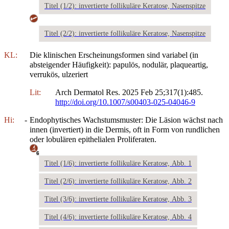
Titel (1/2): invertierte follikuläre Keratose, Nasenspitze
Titel (2/2): invertierte follikuläre Keratose, Nasenspitze
KL:
Die klinischen Erscheinungsformen sind variabel (in
absteigender Häufigkeit): papulös, nodulär, plaqueartig,
verrukös, ulzeriert
Lit:
Arch Dermatol Res. 2025 Feb 25;317(1):485.
http://doi.org/10.1007/s00403-025-04046-9
Hi:
-
Endophytisches Wachstumsmuster: Die Läsion wächst nach
innen (invertiert) in die Dermis, oft in Form von rundlichen
oder lobulären epithelialen Proliferaten.
6
Titel (1/6): invertierte follikuläre Keratose, Abb. 1
Titel (2/6): invertierte follikuläre Keratose, Abb. 2
Titel (3/6): invertierte follikuläre Keratose, Abb. 3
Titel (4/6): invertierte follikuläre Keratose, Abb. 4