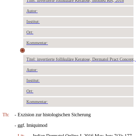
Titel: invertierte follikuläre Keratose, Biomed Res, 2018
Autor:
Institut:
Ort:
Kommentar:
Titel: invertierte follikuläre Keratose, Dermatol Pract Concept,
Autor:
Institut:
Ort:
Kommentar:
Th:
-
Exzision zur histologischen Sicherung
-
ggf. Imiquimod
Lit:
Indian Dermatol Online J. 2016 May-Jun; 7(3): 177-