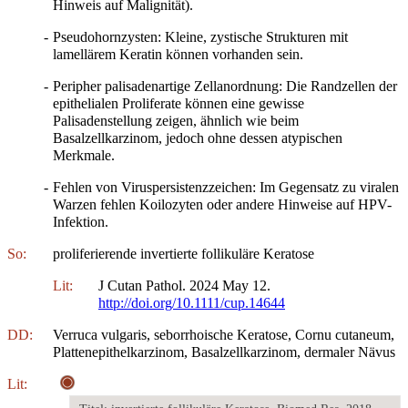
Hinweis auf Malignität).
-
Pseudohornzysten: Kleine, zystische Strukturen mit
lamellärem Keratin können vorhanden sein.
-
Peripher palisadenartige Zellanordnung: Die Randzellen der
epithelialen Proliferate können eine gewisse
Palisadenstellung zeigen, ähnlich wie beim
Basalzellkarzinom, jedoch ohne dessen atypischen
Merkmale.
-
Fehlen von Viruspersistenzzeichen: Im Gegensatz zu viralen
Warzen fehlen Koilozyten oder andere Hinweise auf HPV-
Infektion.
So:
proliferierende invertierte follikuläre Keratose
Lit:
J Cutan Pathol. 2024 May 12.
http://doi.org/10.1111/cup.14644
DD:
Verruca vulgaris, seborrhoische Keratose, Cornu cutaneum,
Plattenepithelkarzinom, Basalzellkarzinom, dermaler Nävus
Lit: