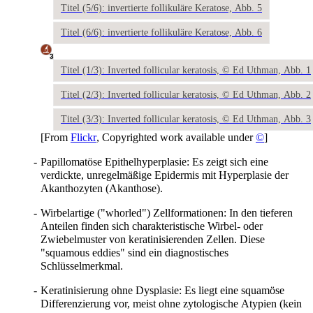
Titel (5/6): invertierte follikuläre Keratose, Abb. 5
Titel (6/6): invertierte follikuläre Keratose, Abb. 6
3
Titel (1/3): Inverted follicular keratosis, © Ed Uthman, Abb. 1
Titel (2/3): Inverted follicular keratosis, © Ed Uthman, Abb. 2
Titel (3/3): Inverted follicular keratosis, © Ed Uthman, Abb. 3
[From
Flickr
, Copyrighted work available under
©
]
-
Papillomatöse Epithelhyperplasie: Es zeigt sich eine
verdickte, unregelmäßige Epidermis mit Hyperplasie der
Akanthozyten (Akanthose).
-
Wirbelartige ("whorled") Zellformationen: In den tieferen
Anteilen finden sich charakteristische Wirbel- oder
Zwiebelmuster von keratinisierenden Zellen. Diese
"squamous eddies" sind ein diagnostisches
Schlüsselmerkmal.
-
Keratinisierung ohne Dysplasie: Es liegt eine squamöse
Differenzierung vor, meist ohne zytologische Atypien (kein