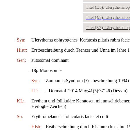
Titel (3/5): Ulerythema o
Titel (4/5): Ulerythema o
Titel (5/5): Ulerythema o
Syn:
Ulerythema ophryogenes, Keratosis pilaris rubra faciei
Histr:
Erstbeschreibung durch Taenzer und Unna im Jahre 
Gen:
-
autosomal-dominant
-
18p-Monosomie
Syn:
Zouboulis-Syndrom (Erstbeschreibung 1994)
Lit:
J Dermatol. 2014 May;41(5):371-6 (Dessau)
KL:
Erythem und follikuläre Keratosen mit umschriebener
Hertoghe-Zeichen)
So:
Erythromelanosis follicularis faciei et colli
Histr:
Erstberschreibung durch Kitamura im Jahre 1