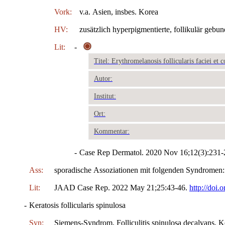
Vork:
v.a. Asien, insbes. Korea
HV:
zusätzlich hyperpigmentierte, follikulär gebu
Lit:
-
Titel: Erythromelanosis follicularis faciei et 
Autor:
Institut:
Ort:
Kommentar:
-
Case Rep Dermatol. 2020 Nov 16;12(3):231
Ass:
sporadische Assoziationen mit folgenden Syndrome
Lit:
JAAD Case Rep. 2022 May 21;25:43-46.
http://doi.
-
Keratosis follicularis spinulosa
Syn:
Siemens-Syndrom, Folliculitis spinulosa decalvans, Ke