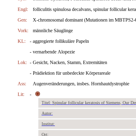
Engl:
folliculitis spinulosa decalvans, spinular follicular ke
Gen:
X-chromosomal dominant (Mutationen im MBTPS2-
Vork:
männliche Säuglinge
KL:
-
aggregierte follikuläre Papeln
-
vernarbende Alopezie
Lok:
-
Gesicht, Nacken, Stamm, Extremitäten
-
Prädiektion für unbedeckte Körperareale
Ass:
Augenveränderungen, insbes. Hornhautdystrophie
Lit:
-
Titel: Spinular follicular keratosis of Siemens, Our D
Autor:
Institut:
Ort: