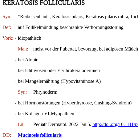
KERATOSIS FOLLICULARIS
Syn:
"Reibeisenhaut", Keratosis pilaris, Keratosis pilaris rubra, Lic
Def:
auf Follikelmündung beschränkte Verhornungsstörung
Vork:
-
idiopathisch
Man:
meist vor der Pubertät, bevorzugt bei adipösen Mädc
-
bei Atopie
-
bei Ichthyosen oder Erythrokeratodermien
-
bei Mangelernährung (Hypovitaminose A)
Syn:
Phrynoderm
-
bei Hormonstörungen (Hyperthyreose, Cushing-Syndrom)
-
bei Kollagen VI-Myopathien
Lit:
Pediatr Dermatol. 2022 Jan 5.
http://doi.org/10.1111/
DD:
Mucinosis follicularis