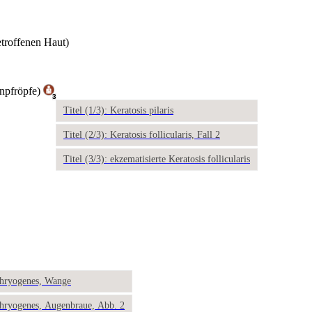
troffenen Haut)
rnpfröpfe)
3
Titel (1/3): Keratosis pilaris
Titel (2/3): Keratosis follicularis, Fall 2
Titel (3/3): ekzematisierte Keratosis follicularis
phryogenes, Wange
phryogenes, Augenbraue, Abb. 2