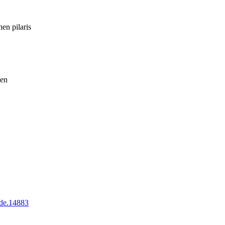
hen pilaris
hen
pde.14883