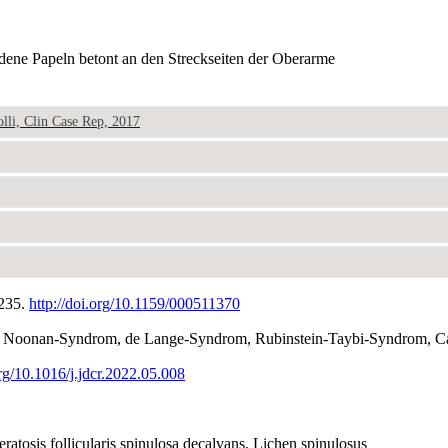
ndene Papeln betont an den Streckseiten der Oberarme
colli, Clin Case Rep, 2017
-235.
http://doi.org/10.1159/000511370
n: Noonan-Syndrom, de Lange-Syndrom, Rubinstein-Taybi-Syndrom, C
org/10.1016/j.jdcr.2022.05.008
ratosis follicularis spinulosa decalvans, Lichen spinulosus