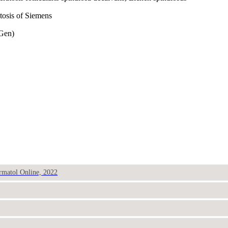
ratosis of Siemens
Gen)
ermatol Online, 2022