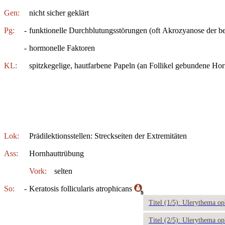
Gen:
nicht sicher geklärt
Pg:
-
funktionelle Durchblutungsstörungen (oft Akrozyanose der be
-
hormonelle Faktoren
KL:
spitzkegelige, hautfarbene Papeln (an Follikel gebundene Ho
Lok:
Prädilektionsstellen: Streckseiten der Extremitäten
Ass:
Hornhauttrübung
Vork:
selten
So:
-
Keratosis follicularis atrophicans
5
Titel (1/5): Ulerythema o
Titel (2/5): Ulerythema o