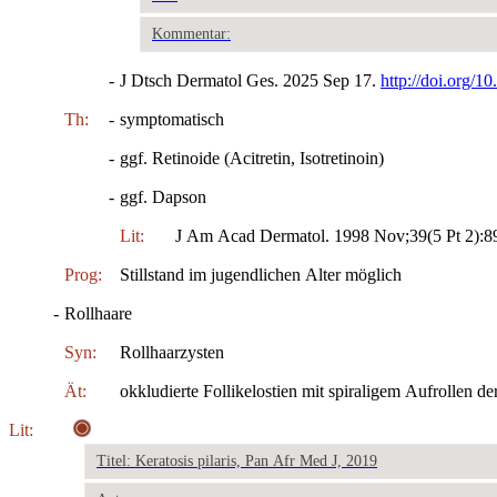
Kommentar:
-
J Dtsch Dermatol Ges. 2025 Sep 17.
http://doi.org/1
Th:
-
symptomatisch
-
ggf. Retinoide (Acitretin, Isotretinoin)
-
ggf. Dapson
Lit:
J Am Acad Dermatol. 1998 Nov;39(5 Pt 2):8
Prog:
Stillstand im jugendlichen Alter möglich
-
Rollhaare
Syn:
Rollhaarzysten
Ät:
okkludierte Follikelostien mit spiraligem Aufrollen d
Lit:
Titel: Keratosis pilaris, Pan Afr Med J, 2019