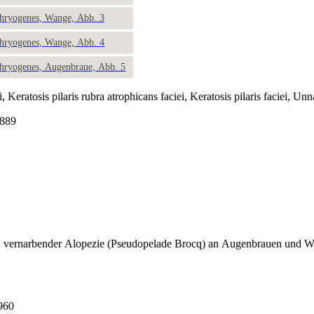
phryogenes, Wange, Abb. 3
phryogenes, Wange, Abb. 4
phryogenes, Augenbraue, Abb. 5
, Keratosis pilaris rubra atrophicans faciei, Keratosis pilaris faciei, U
1889
, vernarbender Alopezie (Pseudopelade Brocq) an Augenbrauen und Wan
960