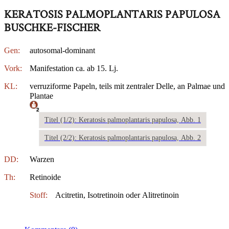
KERATOSIS PALMOPLANTARIS PAPULOSA
BUSCHKE-FISCHER
Gen:
autosomal-dominant
Vork:
Manifestation ca. ab 15. Lj.
KL:
verruziforme Papeln, teils mit zentraler Delle, an Palmae und
Plantae
2
Titel (1/2): Keratosis palmoplantaris papulosa, Abb. 1
Titel (2/2): Keratosis palmoplantaris papulosa, Abb. 2
DD:
Warzen
Th:
Retinoide
Stoff:
Acitretin, Isotretinoin oder Alitretinoin