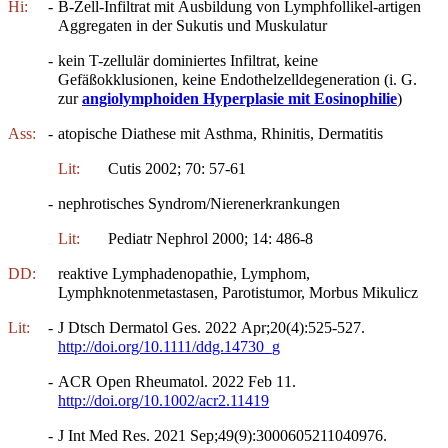
Hi:
-
B-Zell-Infiltrat mit Ausbildung von Lymphfollikel-artigen
Aggregaten in der Sukutis und Muskulatur
-
kein T-zellulär dominiertes Infiltrat, keine
Gefäßokklusionen, keine Endothelzelldegeneration (i. G.
zur
angiolymphoiden Hyperplasie mit Eosinophilie
)
Ass:
-
atopische Diathese mit Asthma, Rhinitis, Dermatitis
Lit:
Cutis 2002; 70: 57-61
-
nephrotisches Syndrom/Nierenerkrankungen
Lit:
Pediatr Nephrol 2000; 14: 486-8
DD:
reaktive Lymphadenopathie, Lymphom,
Lymphknotenmetastasen, Parotistumor, Morbus Mikulicz
Lit:
-
J Dtsch Dermatol Ges. 2022 Apr;20(4):525-527.
http://doi.org/10.1111/ddg.14730_g
-
ACR Open Rheumatol. 2022 Feb 11.
http://doi.org/10.1002/acr2.11419
-
J Int Med Res. 2021 Sep;49(9):3000605211040976.