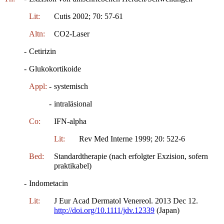
Lit:
Cutis 2002; 70: 57-61
Altn:
CO2-Laser
-
Cetirizin
-
Glukokortikoide
Appl:
-
systemisch
-
intraläsional
Co:
IFN-alpha
Lit:
Rev Med Interne 1999; 20: 522-6
Bed:
Standardtherapie (nach erfolgter Exzision, sofern
praktikabel)
-
Indometacin
Lit:
J Eur Acad Dermatol Venereol. 2013 Dec 12.
http://doi.org/10.1111/jdv.12339
(Japan)