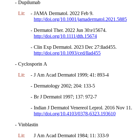
-
Dupilumab
Lit:
-
JAMA Dermatol. 2022 Feb 9.
http://doi.org/10.1001/jamadermatol.2021.5885
-
Dermatol Ther. 2022 Jun 30:e15674.
http://doi.org/10.1111/dth.15674
-
Clin Exp Dermatol. 2023 Dec 27:llad455.
http://doi.org/10.1093/ced/llad455
-
Cyclosporin A
Lit:
-
J Am Acad Dermatol 1999; 41: 893-4
-
Dermatology 2002; 204: 133-5
-
Br J Dermatol 1997; 137: 972-7
-
Indian J Dermatol Venereol Leprol. 2016 Nov 11.
http://doi.org/10.4103/0378-6323.193610
-
Vinblastin
Lit:
J Am Acad Dermatol 1984; 11: 333-9