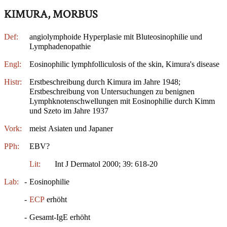
KIMURA, MORBUS
Def:
angiolymphoide Hyperplasie mit Bluteosinophilie und
Lymphadenopathie
Engl:
Eosinophilic lymphfolliculosis of the skin, Kimura's disease
Histr:
Erstbeschreibung durch Kimura im Jahre 1948;
Erstbeschreibung von Untersuchungen zu benignen
Lymphknotenschwellungen mit Eosinophilie durch Kimm
und Szeto im Jahre 1937
Vork:
meist Asiaten und Japaner
PPh:
EBV?
Lit:
Int J Dermatol 2000; 39: 618-20
Lab:
-
Eosinophilie
-
ECP
erhöht
-
Gesamt-IgE erhöht