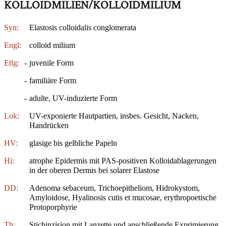
KOLLOIDMILIEN/KOLLOIDMILIUM
Syn:
Elastosis colloidalis conglomerata
Engl:
colloid milium
Etlg:
-
juvenile Form
-
familiäre Form
-
adulte, UV-induzierte Form
Lok:
UV-exponierte Hautpartien, insbes. Gesicht, Nacken,
Handrücken
HV:
glasige bis gelbliche Papeln
Hi:
atrophe Epidermis mit PAS-positiven Kolloidablagerungen
in der oberen Dermis bei solarer Elastose
DD:
Adenoma sebaceum, Trichoepitheliom, Hidrokystom,
Amyloidose, Hyalinosis cutis et mucosae, erythropoetische
Protoporphyrie
Th:
Stichinzision mit Lanzette und anschließende Exprimierung