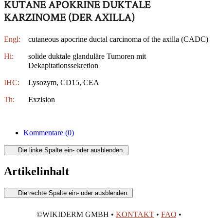
KUTANE APOKRINE DUKTALE
KARZINOME (DER AXILLA)
Engl:
cutaneous apocrine ductal carcinoma of the axilla (CADC)
Hi:
solide duktale glanduläre Tumoren mit
Dekapitationssekretion
IHC:
Lysozym, CD15, CEA
Th:
Exzision
Kommentare
(0)
Die linke Spalte ein- oder ausblenden.
Artikelinhalt
Die rechte Spalte ein- oder ausblenden.
©WIKIDERM GMBH •
KONTAKT
•
FAQ
•