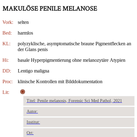
MAKULÖSE PENILE MELANOSE
Vork:
selten
Bed:
harmlos
KL:
polyzyklische, asymptomatische braune Pigmentflecken an
der Glans penis
Hi:
basale Hyperpigmentierung ohne melanozytäre Atypien
DD:
Lentigo maligna
Proc:
klinische Kontrollen mit Bilddokumentation
Lit:
Titel: Penile melanosis, Forensic Sci Med Pathol, 2021
Autor:
Institut:
Ort: