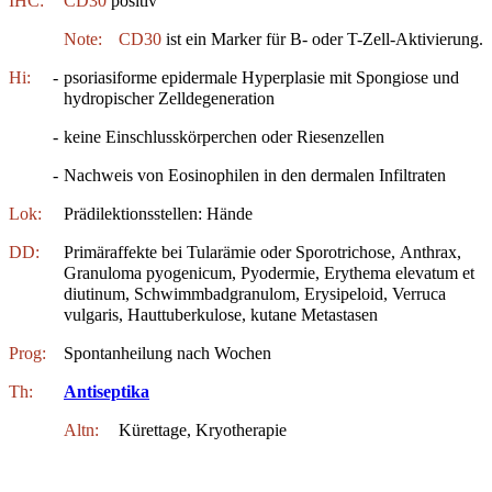
IHC:
CD30
positiv
Note:
CD30
ist ein Marker für B- oder T-Zell-Aktivierung.
Hi:
-
psoriasiforme epidermale Hyperplasie mit Spongiose und
hydropischer Zelldegeneration
-
keine Einschlusskörperchen oder Riesenzellen
-
Nachweis von Eosinophilen in den dermalen Infiltraten
Lok:
Prädilektionsstellen: Hände
DD:
Primäraffekte bei Tularämie oder Sporotrichose, Anthrax,
Granuloma pyogenicum, Pyodermie, Erythema elevatum et
diutinum, Schwimmbadgranulom, Erysipeloid, Verruca
vulgaris, Hauttuberkulose, kutane Metastasen
Prog:
Spontanheilung nach Wochen
Th:
Antiseptika
Altn:
Kürettage, Kryotherapie