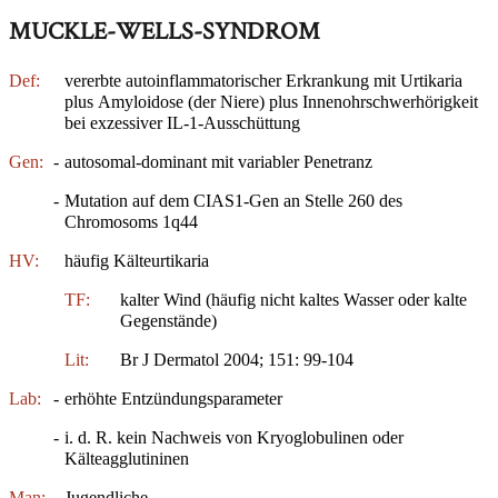
MUCKLE-WELLS-SYNDROM
Def:
vererbte autoinflammatorischer Erkrankung mit Urtikaria
plus Amyloidose (der Niere) plus Innenohrschwerhörigkeit
bei exzessiver IL-1-Ausschüttung
Gen:
-
autosomal-dominant mit variabler Penetranz
-
Mutation auf dem CIAS1-Gen an Stelle 260 des
Chromosoms 1q44
HV:
häufig Kälteurtikaria
TF:
kalter Wind (häufig nicht kaltes Wasser oder kalte
Gegenstände)
Lit:
Br J Dermatol 2004; 151: 99-104
Lab:
-
erhöhte Entzündungsparameter
-
i. d. R. kein Nachweis von Kryoglobulinen oder
Kälteagglutininen
Man:
Jugendliche