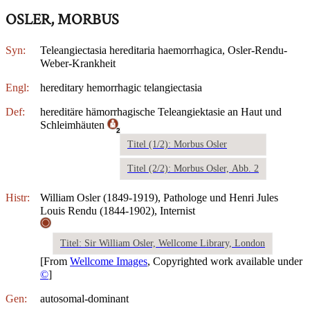
OSLER, MORBUS
Syn:
Teleangiectasia hereditaria haemorrhagica, Osler-Rendu-
Weber-Krankheit
Engl:
hereditary hemorrhagic telangiectasia
Def:
hereditäre hämorrhagische Teleangiektasie an Haut und
Schleimhäuten
2
Titel (1/2): Morbus Osler
Titel (2/2): Morbus Osler, Abb. 2
Histr:
William Osler (1849-1919), Pathologe und Henri Jules
Louis Rendu (1844-1902), Internist
Titel: Sir William Osler, Wellcome Library, London
[From
Wellcome Images
, Copyrighted work available under
©
]
Gen:
autosomal-dominant