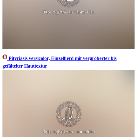
Pityriasis versicolor, Einzelherd mit vergröberter bis
gefältelter Hauttextur