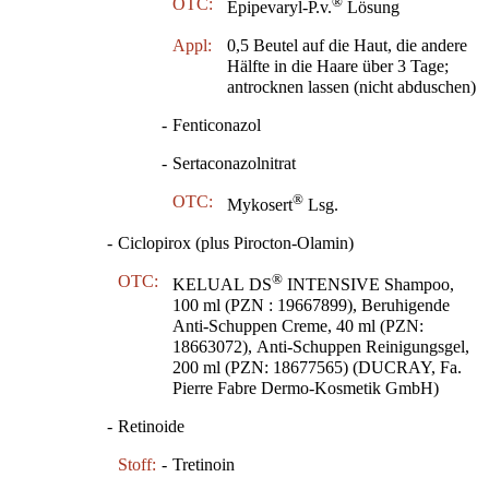
®
OTC:
Epipevaryl-P.v.
Lösung
Appl:
0,5 Beutel auf die Haut, die andere
Hälfte in die Haare über 3 Tage;
antrocknen lassen (nicht abduschen)
-
Fenticonazol
-
Sertaconazolnitrat
®
OTC:
Mykosert
Lsg.
-
Ciclopirox (plus Pirocton-Olamin)
®
OTC:
KELUAL DS
INTENSIVE Shampoo,
100 ml (PZN : 19667899), Beruhigende
Anti-Schuppen Creme, 40 ml (PZN:
18663072), Anti-Schuppen Reinigungsgel,
200 ml (PZN: 18677565) (DUCRAY, Fa.
Pierre Fabre Dermo-Kosmetik GmbH)
-
Retinoide
Stoff:
-
Tretinoin