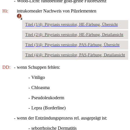
-
Wood-Licht: randbetonte gold-gelbe Fluoreszenz
Hi:
intrakornealer Nachweis von Pilzelementen
4
Titel (1/4): Pityriasis versicolor, HE-Färbung, Übersicht
Titel (2/4): Pityriasis versicolor, HE-Färbung, Detailansicht
Titel (3/4): Pityriasis versicolor, PAS-Färbung, Übersicht
Titel (4/4): Pityriasis versicolor, PAS-Färbung, Detailansicht
DD:
-
wenn Schuppen fehlen:
-
Vitiligo
-
Chloasma
-
Pseudoleukoderm
-
Lepra (Borderline)
-
wenn der Entzündungsprozess rel. ausgeprägt ist:
-
seborrhoische Dermatitis