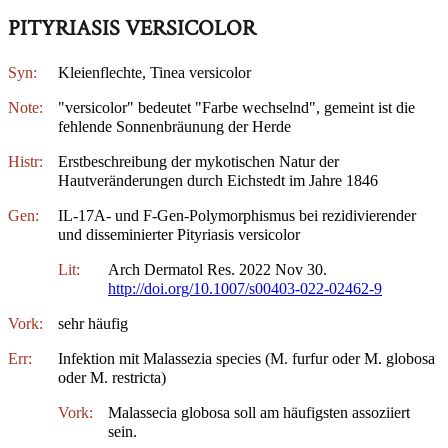
PITYRIASIS VERSICOLOR
Syn:
Kleienflechte, Tinea versicolor
Note:
"versicolor" bedeutet "Farbe wechselnd", gemeint ist die
fehlende Sonnenbräunung der Herde
Histr:
Erstbeschreibung der mykotischen Natur der
Hautveränderungen durch Eichstedt im Jahre 1846
Gen:
IL-17A- und F-Gen-Polymorphismus bei rezidivierender
und disseminierter Pityriasis versicolor
Lit:
Arch Dermatol Res. 2022 Nov 30.
http://doi.org/10.1007/s00403-022-02462-9
Vork:
sehr häufig
Err:
Infektion mit Malassezia species (M. furfur oder M. globosa
oder M. restricta)
Vork:
Malassecia globosa soll am häufigsten assoziiert
sein.