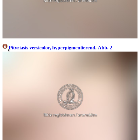
Pityriasis versicolor, hyperpigmentierend, Abb. 2
2