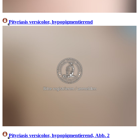
Pityriasis versicolor, hypopigmentierend
4
Pityriasis versicolor, hypopigmentierend, Abb. 2
4