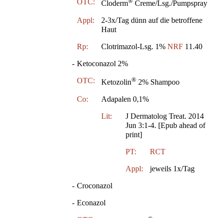
®
OTC:
Cloderm
Creme/Lsg./Pumpspray
Appl:
2-3x/Tag dünn auf die betroffene
Haut
Rp:
Clotrimazol-Lsg. 1%
NRF
11.40
-
Ketoconazol 2%
®
OTC:
Ketozolin
2% Shampoo
Co:
Adapalen 0,1%
Lit:
J Dermatolog Treat. 2014
Jun 3:1-4. [Epub ahead of
print]
PT:
RCT
Appl:
jeweils 1x/Tag
-
Croconazol
-
Econazol