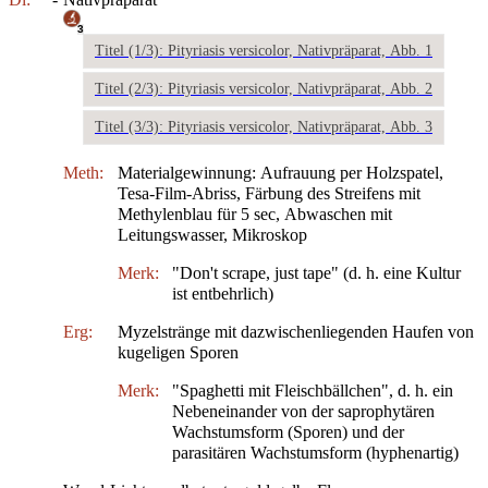
3
Titel (1/3): Pityriasis versicolor, Nativpräparat, Abb. 1
Titel (2/3): Pityriasis versicolor, Nativpräparat, Abb. 2
Titel (3/3): Pityriasis versicolor, Nativpräparat, Abb. 3
Meth:
Materialgewinnung: Aufrauung per Holzspatel,
Tesa-Film-Abriss, Färbung des Streifens mit
Methylenblau für 5 sec, Abwaschen mit
Leitungswasser, Mikroskop
Merk:
"Don't scrape, just tape" (d. h. eine Kultur
ist entbehrlich)
Erg:
Myzelstränge mit dazwischenliegenden Haufen von
kugeligen Sporen
Merk:
"Spaghetti mit Fleischbällchen", d. h. ein
Nebeneinander von der saprophytären
Wachstumsform (Sporen) und der
parasitären Wachstumsform (hyphenartig)