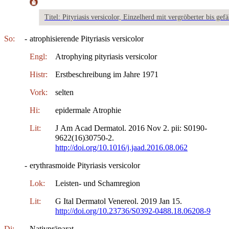
Titel: Pityriasis versicolor, Einzelherd mit vergröberter bis gefä
So:
-
atrophisierende Pityriasis versicolor
Engl:
Atrophying pityriasis versicolor
Histr:
Erstbeschreibung im Jahre 1971
Vork:
selten
Hi:
epidermale Atrophie
Lit:
J Am Acad Dermatol. 2016 Nov 2. pii: S0190-
9622(16)30750-2.
http://doi.org/10.1016/j.jaad.2016.08.062
-
erythrasmoide Pityriasis versicolor
Lok:
Leisten- und Schamregion
Lit:
G Ital Dermatol Venereol. 2019 Jan 15.
http://doi.org/10.23736/S0392-0488.18.06208-9
Di:
-
Nativpräparat