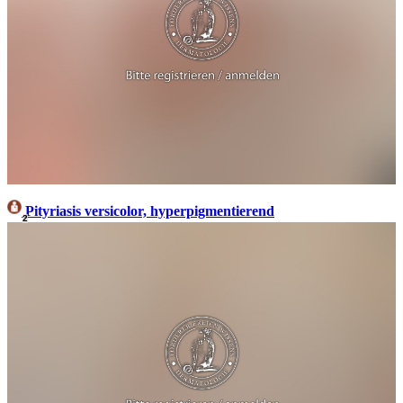
Pityriasis versicolor, hyperpigmentierend
2