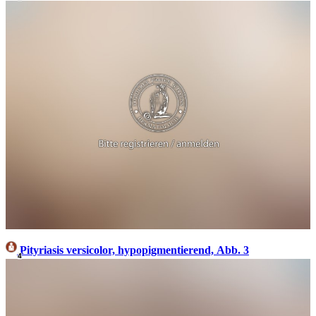
Pityriasis versicolor, hypopigmentierend, Abb. 3
4