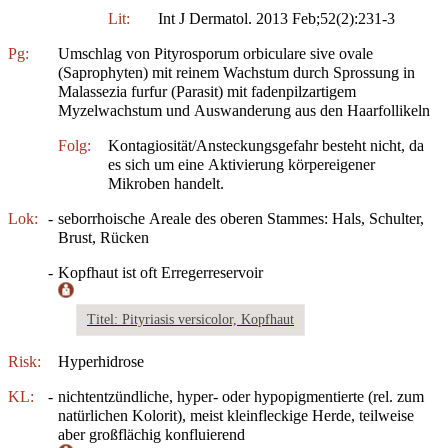
Lit:
Int J Dermatol. 2013 Feb;52(2):231-3
Pg:
Umschlag von Pityrosporum orbiculare sive ovale
(Saprophyten) mit reinem Wachstum durch Sprossung in
Malassezia furfur (Parasit) mit fadenpilzartigem
Myzelwachstum und Auswanderung aus den Haarfollikeln
Folg:
Kontagiosität/Ansteckungsgefahr besteht nicht, da
es sich um eine Aktivierung körpereigener
Mikroben handelt.
Lok:
-
seborrhoische Areale des oberen Stammes: Hals, Schulter,
Brust, Rücken
-
Kopfhaut ist oft Erregerreservoir
Titel: Pityriasis versicolor, Kopfhaut
Risk:
Hyperhidrose
KL:
-
nichtentzündliche, hyper- oder hypopigmentierte (rel. zum
natürlichen Kolorit), meist kleinfleckige Herde, teilweise
aber großflächig konfluierend