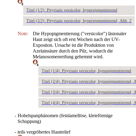
2
Titel (1/2): Pityriasis versicolor, hyperpigmentierend
Titel (2/2): Pityriasis versicolor, hyperpigmentierend, Abb. 2
Note:
Die Hypopigmentierung ("versicolor") läsionaler
Haut zeigt sich oft erst Wochen nach der UV-
Expostion. Ursache ist die Produktion von
Azelainsäure durch den Pilz, wodurch die
Melanosomenreifung gehemmt wird.
4
Titel (1/4): Pityriasis versicolor, hypopigmentierend
Titel (2/4): Pityriasis versicolor, hypopigmentierend, 
Titel (3/4): Pityriasis versicolor, hypopigmentierend, 
Titel (4/4): Pityriasis versicolor, hypopigmentierend, 
-
Hobelspanphänomen (feinlamellöse, kleieförmige
Schuppung)
-
teils vergröbertes Hautrelief