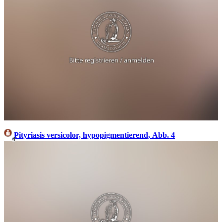
Pityriasis versicolor, hypopigmentierend, Abb. 4
4