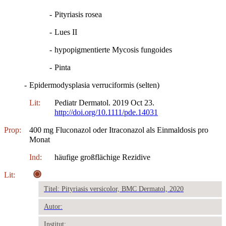
-
Pityriasis rosea
-
Lues II
-
hypopigmentierte Mycosis fungoides
-
Pinta
-
Epidermodysplasia verruciformis (selten)
Lit:
Pediatr Dermatol. 2019 Oct 23.
http://doi.org/10.1111/pde.14031
Prop:
400 mg Fluconazol oder Itraconazol als Einmaldosis pro
Monat
Ind:
häufige großflächige Rezidive
Lit:
Titel: Pityriasis versicolor, BMC Dermatol, 2020
Autor:
Institut: