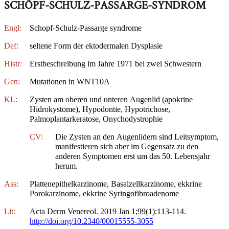
SCHÖPF-SCHULZ-PASSARGE-SYNDROM
Engl:
Schopf-Schulz-Passarge syndrome
Def:
seltene Form der ektodermalen Dysplasie
Histr:
Erstbeschreibung im Jahre 1971 bei zwei Schwestern
Gen:
Mutationen in WNT10A
KL:
Zysten am oberen und unteren Augenlid (apokrine
Hidrokystome), Hypodontie, Hypotrichose,
Palmoplantarkeratose, Onychodystrophie
CV:
Die Zysten an den Augenlidern sind Leitsymptom,
manifestieren sich aber im Gegensatz zu den
anderen Symptomen erst um das 50. Lebensjahr
herum.
Ass:
Plattenepithelkarzinome, Basalzellkarzinome, ekkrine
Porokarzinome, ekkrine Syringofibroadenome
Lit:
Acta Derm Venereol. 2019 Jan 1;99(1):113-114.
http://doi.org/10.2340/00015555-3055