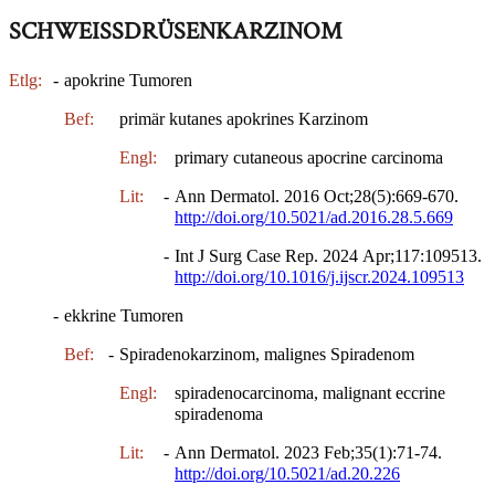
SCHWEISSDRÜSENKARZINOM
Etlg:
-
apokrine Tumoren
Bef:
primär kutanes apokrines Karzinom
Engl:
primary cutaneous apocrine carcinoma
Lit:
-
Ann Dermatol. 2016 Oct;28(5):669-670.
http://doi.org/10.5021/ad.2016.28.5.669
-
Int J Surg Case Rep. 2024 Apr;117:109513.
http://doi.org/10.1016/j.ijscr.2024.109513
-
ekkrine Tumoren
Bef:
-
Spiradenokarzinom, malignes Spiradenom
Engl:
spiradenocarcinoma, malignant eccrine
spiradenoma
Lit:
-
Ann Dermatol. 2023 Feb;35(1):71-74.
http://doi.org/10.5021/ad.20.226