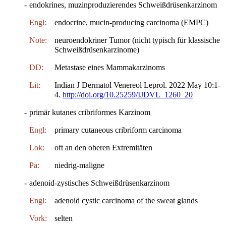
-
endokrines, muzinproduzierendes Schweißdrüsenkarzinom
Engl:
endocrine, mucin-producing carcinoma (EMPC)
Note:
neuroendokriner Tumor (nicht typisch für klassische
Schweißdrüsenkarzinome)
DD:
Metastase eines Mammakarzinoms
Lit:
Indian J Dermatol Venereol Leprol. 2022 May 10:1-
4.
http://doi.org/10.25259/IJDVL_1260_20
-
primär kutanes cribriformes Karzinom
Engl:
primary cutaneous cribriform carcinoma
Lok:
oft an den oberen Extremitäten
Pa:
niedrig-maligne
-
adenoid-zystisches Schweißdrüsenkarzinom
Engl:
adenoid cystic carcinoma of the sweat glands
Vork:
selten