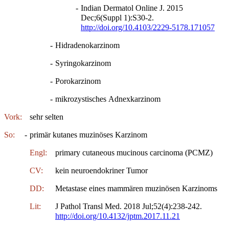
-
Indian Dermatol Online J. 2015
Dec;6(Suppl 1):S30-2.
http://doi.org/10.4103/2229-5178.171057
-
Hidradenokarzinom
-
Syringokarzinom
-
Porokarzinom
-
mikrozystisches Adnexkarzinom
Vork:
sehr selten
So:
-
primär kutanes muzinöses Karzinom
Engl:
primary cutaneous mucinous carcinoma (PCMZ)
CV:
kein neuroendokriner Tumor
DD:
Metastase eines mammären muzinösen Karzinoms
Lit:
J Pathol Transl Med. 2018 Jul;52(4):238-242.
http://doi.org/10.4132/jptm.2017.11.21