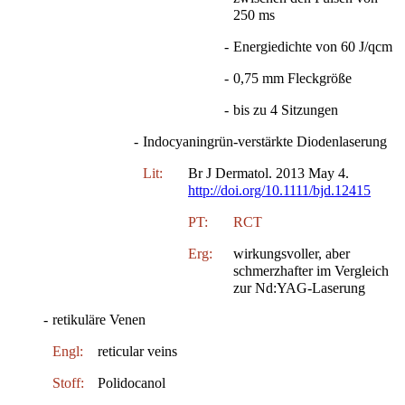
250 ms
-
Energiedichte von 60 J/qcm
-
0,75 mm Fleckgröße
-
bis zu 4 Sitzungen
-
Indocyaningrün-verstärkte Diodenlaserung
Lit:
Br J Dermatol. 2013 May 4.
http://doi.org/10.1111/bjd.12415
PT:
RCT
Erg:
wirkungsvoller, aber
schmerzhafter im Vergleich
zur Nd:YAG-Laserung
-
retikuläre Venen
Engl:
reticular veins
Stoff:
Polidocanol