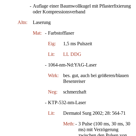
-
Auflage einer Baumwollkugel mit Pflasterfixierung
oder Kompressionsverband
Altn:
Laserung
Mat:
-
Farbstofflaser
Eig:
1,5 ms Pulszeit
Lit:
LL
DDG
-
1064-nm-Nd:YAG-Laser
Wirk:
bes. gut, auch bei größeren/blauen
Besenreiser
Neg:
schmerzhaft
-
KTP-532-nm-Laser
Lit:
Dermatol Surg 2002; 28: 564-71
Meth:
-
3 Pulse (100 ms, 30 ms, 30
ms) mit Verzögerung
zwischen den Pulsen von