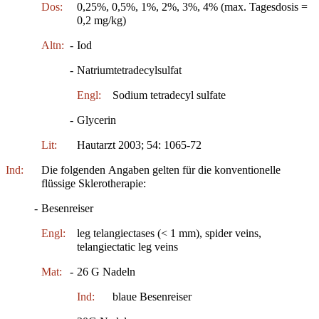
Dos:
0,25%, 0,5%, 1%, 2%, 3%, 4% (max. Tagesdosis =
0,2 mg/kg)
Altn:
-
Iod
-
Natriumtetradecylsulfat
Engl:
Sodium tetradecyl sulfate
-
Glycerin
Lit:
Hautarzt 2003; 54: 1065-72
Ind:
Die folgenden Angaben gelten für die konventionelle
flüssige Sklerotherapie:
-
Besenreiser
Engl:
leg telangiectases (< 1 mm), spider veins,
telangiectatic leg veins
Mat:
-
26 G Nadeln
Ind:
blaue Besenreiser