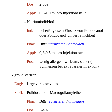
Dos:
2-3%
Appl:
0,5-1,0 ml pro Injektionsstelle
-
Natriumiodid/Iod
Ind:
bei erfolglosem Einsatz von Polidocanol
oder Polidocanol-Unverträglichkeit
Phar:
Bitte
registrieren
/
anmelden
Appl:
0,3-0,5 ml pro Injektionsstelle
Pos:
wenig allergen, wirksam, sicher (da
Schmerzen bei extravasaler Injektion)
-
große Varizen
Engl:
large varicose veins
Stoff:
-
Polidocanol = Macrogollaurylether
Phar:
Bitte
registrieren
/
anmelden
Dos:
3-4%