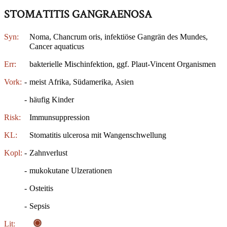
STOMATITIS GANGRAENOSA
Syn:
Noma, Chancrum oris, infektiöse Gangrän des Mundes,
Cancer aquaticus
Err:
bakterielle Mischinfektion, ggf. Plaut-Vincent Organismen
Vork:
-
meist Afrika, Südamerika, Asien
-
häufig Kinder
Risk:
Immunsuppression
KL:
Stomatitis ulcerosa mit Wangenschwellung
Kopl:
-
Zahnverlust
-
mukokutane Ulzerationen
-
Osteitis
-
Sepsis
Lit: