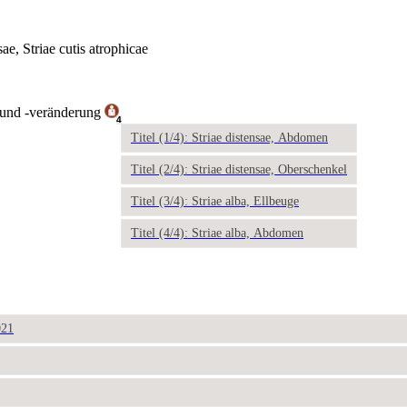
sae, Striae cutis atrophicae
 und -veränderung
4
Titel (1/4): Striae distensae, Abdomen
Titel (2/4): Striae distensae, Oberschenkel
Titel (3/4): Striae alba, Ellbeuge
Titel (4/4): Striae alba, Abdomen
021