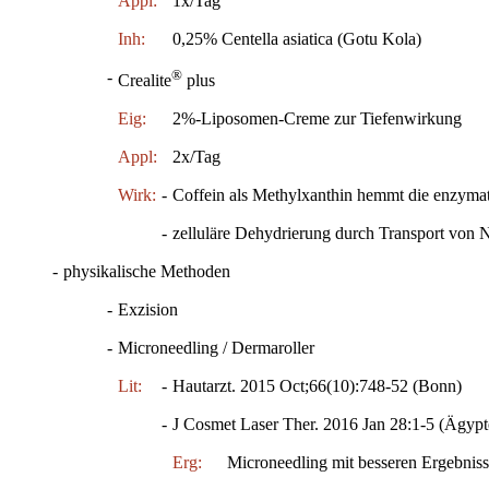
Appl:
1x/Tag
Inh:
0,25% Centella asiatica (Gotu Kola)
®
-
Crealite
plus
Eig:
2%-Liposomen-Creme zur Tiefenwirkung
Appl:
2x/Tag
Wirk:
-
Coffein als Methylxanthin hemmt die enzymat
-
zelluläre Dehydrierung durch Transport von N
-
physikalische Methoden
-
Exzision
-
Microneedling / Dermaroller
Lit:
-
Hautarzt. 2015 Oct;66(10):748-52 (Bonn)
-
J Cosmet Laser Ther. 2016 Jan 28:1-5 (Ägypt
Erg:
Microneedling mit besseren Ergebniss