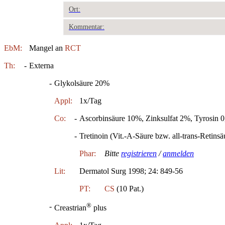
Ort:
Kommentar:
EbM:
Mangel an
RCT
Th:
-
Externa
-
Glykolsäure 20%
Appl:
1x/Tag
Co:
-
Ascorbinsäure 10%, Zinksulfat 2%, Tyrosin 
-
Tretinoin (Vit.-A-Säure bzw. all-trans-Retinsä
Phar:
Bitte
registrieren
/
anmelden
Lit:
Dermatol Surg 1998; 24: 849-56
PT:
CS
(10 Pat.)
®
-
Creastrian
plus