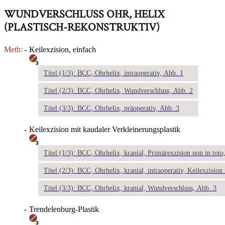
WUNDVERSCHLUSS OHR, HELIX
(PLASTISCH-REKONSTRUKTIV)
Meth:
-
Keilexzision, einfach
3
Titel (1/3): BCC, Ohrhelix, intraoperativ, Abb. 1
Titel (2/3): BCC, Ohrhelix, Wundverschluss, Abb. 2
Titel (3/3): BCC, Ohrhelix, präoperativ, Abb. 3
-
Keilexzision mit kaudaler Verkleinerungsplastik
3
Titel (1/3): BCC, Ohrhelix, kranial, Primärexzision non in tot
Titel (2/3): BCC, Ohrhelix, kranial, intraoperativ, Keilexzision
Titel (3/3): BCC, Ohrhelix, kranial, Wundverschluss, Abb. 3
-
Trendelenburg-Plastik
3