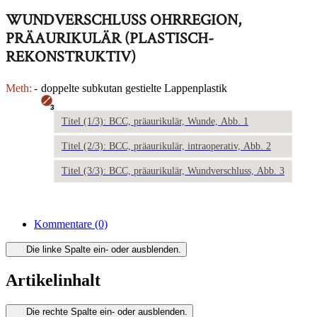
WUNDVERSCHLUSS OHRREGION,
PRÄAURIKULÄR (PLASTISCH-
REKONSTRUKTIV)
Meth:
-
doppelte subkutan gestielte Lappenplastik
3
Titel (1/3): BCC, präaurikulär, Wunde, Abb. 1
Titel (2/3): BCC, präaurikulär, intraoperativ, Abb. 2
Titel (3/3): BCC, präaurikulär, Wundverschluss, Abb. 3
Kommentare
(0)
Die linke Spalte ein- oder ausblenden.
Artikelinhalt
Die rechte Spalte ein- oder ausblenden.