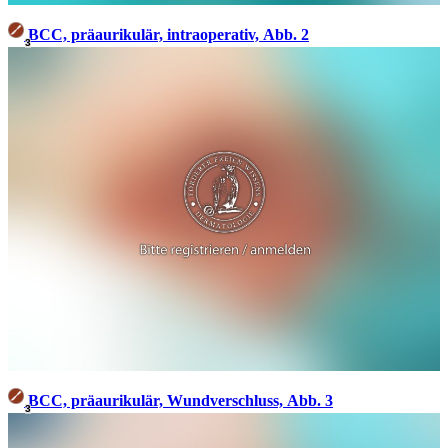
BCC, präaurikulär, intraoperativ, Abb. 2
3
BCC, präaurikulär, Wundverschluss, Abb. 3
3