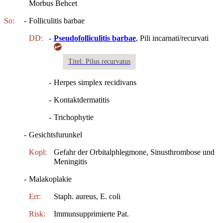
Morbus Behcet
So:
-
Folliculitis barbae
DD:
-
Pseudofolliculitis barbae
, Pili incarnati/recurvati
Titel: Pilus recurvatus
-
Herpes simplex recidivans
-
Kontaktdermatitis
-
Trichophytie
-
Gesichtsfurunkel
Kopl:
Gefahr der Orbitalphlegmone, Sinusthrombose und
Meningitis
-
Malakoplakie
Err:
Staph. aureus, E. coli
Risk:
Immunsupprimierte Pat.