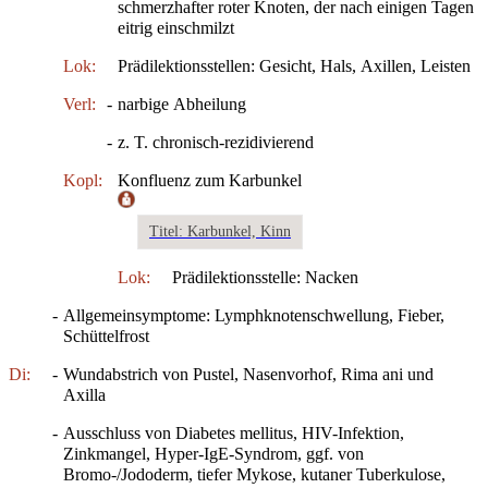
schmerzhafter roter Knoten, der nach einigen Tagen
eitrig einschmilzt
Lok:
Prädilektionsstellen: Gesicht, Hals, Axillen, Leisten
Verl:
-
narbige Abheilung
-
z. T. chronisch-rezidivierend
Kopl:
Konfluenz zum Karbunkel
Titel: Karbunkel, Kinn
Lok:
Prädilektionsstelle: Nacken
-
Allgemeinsymptome: Lymphknotenschwellung, Fieber,
Schüttelfrost
Di:
-
Wundabstrich von Pustel, Nasenvorhof, Rima ani und
Axilla
-
Ausschluss von Diabetes mellitus, HIV-Infektion,
Zinkmangel, Hyper-IgE-Syndrom, ggf. von
Bromo-/Jododerm, tiefer Mykose, kutaner Tuberkulose,