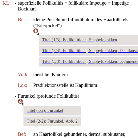
KL:
-
superfizielle Follikulitis = follikuläre Impetigo = Impetige
Bockhart
Bef:
kleine Pusteln im Infundibulum des Haarfollikels
("Eiterpickel")
3
Titel (1/3): Follikulitiden, Staphylokokken
Titel (2/3): Follikulitiden, Staphylokokken, Detailansi
Titel (3/3): Follikulitiden, Staphylokokken, beginnen
Vork:
meist bei Kindern
Lok:
Prädilektionsstelle ist Kapillitium
-
Furunkel (profunde Follikulitis)
2
Titel (1/2): Furunkel
Titel (2/2): Furunkel, Abb. 2
Bef:
an Haarfollikel gebundener, dermal-subkutaner,