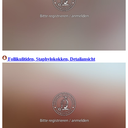
Follikulitiden, Staphylokokken, Detailansicht