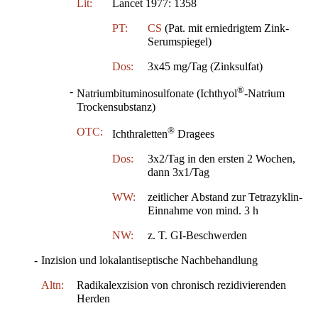
Lit:
Lancet 1977: 1358
PT:
CS
(Pat. mit erniedrigtem Zink-
Serumspiegel)
Dos:
3x45 mg/Tag (Zinksulfat)
®
-
Natriumbituminosulfonate (Ichthyol
-Natrium
Trockensubstanz)
®
OTC:
Ichthraletten
Dragees
Dos:
3x2/Tag in den ersten 2 Wochen,
dann 3x1/Tag
WW:
zeitlicher Abstand zur Tetrazyklin-
Einnahme von mind. 3 h
NW:
z. T. GI-Beschwerden
-
Inzision und lokalantiseptische Nachbehandlung
Altn:
Radikalexzision von chronisch rezidivierenden
Herden