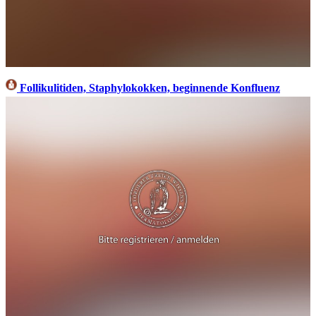
Follikulitiden, Staphylokokken, beginnende Konfluenz