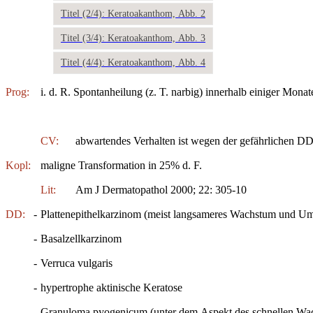
Titel (2/4): Keratoakanthom, Abb. 2
Titel (3/4): Keratoakanthom, Abb. 3
Titel (4/4): Keratoakanthom, Abb. 4
Prog:
i. d. R. Spontanheilung (z. T. narbig) innerhalb einiger Mona
CV:
abwartendes Verhalten ist wegen der gefährlichen DD
Kopl:
maligne Transformation in 25% d. F.
Lit:
Am J Dermatopathol 2000; 22: 305-10
DD:
-
Plattenepithelkarzinom (meist langsameres Wachstum und Umg
-
Basalzellkarzinom
-
Verruca vulgaris
-
hypertrophe aktinische Keratose
-
Granuloma pyogenicum (unter dem Aspekt des schnellen Wa