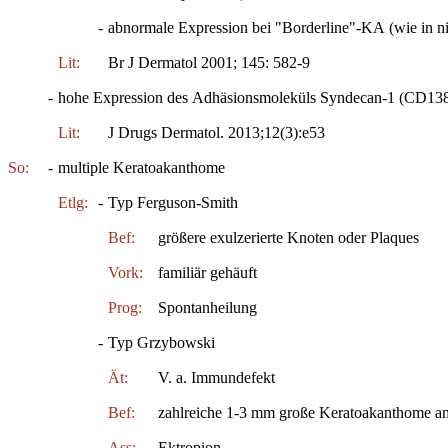
-
abnormale Expression bei "Borderline"-KA (wie in ni
Lit:
Br J Dermatol 2001; 145: 582-9
-
hohe Expression des Adhäsionsmoleküls Syndecan-1 (CD138) 
Lit:
J Drugs Dermatol. 2013;12(3):e53
So:
-
multiple Keratoakanthome
Etlg:
-
Typ Ferguson-Smith
Bef:
größere exulzerierte Knoten oder Plaques
Vork:
familiär gehäuft
Prog:
Spontanheilung
-
Typ Grzybowski
Ät:
V. a. Immundefekt
Bef:
zahlreiche 1-3 mm große Keratoakanthome a
Ass:
Ektropion