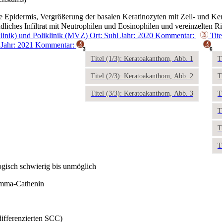
e Epidermis, Vergrößerung der basalen Keratinozyten mit Zell- und Ke
ndliches Infiltrat mit Neutrophilen und Eosinophilen und vereinzelten
klinik) und Poliklinik (MVZ)
Ort: Suhl
Jahr: 2020
Kommentar:
Tit
Jahr: 2021
Kommentar:
3
6
Titel (1/3): Keratoakanthom, Abb. 1
T
Titel (2/3): Keratoakanthom, Abb. 2
T
Titel (3/3): Keratoakanthom, Abb. 3
T
T
T
T
ogisch schwierig bis unmöglich
gamma-Cathenin
ifferenzierten SCC)