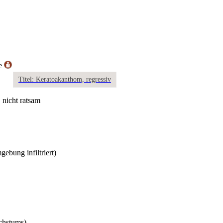
te
Titel: Keratoakanthom, regressiv
 nicht ratsam
ebung infiltriert)
chstums)