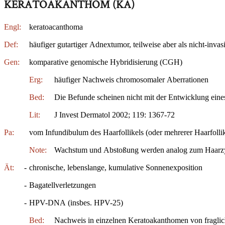
KERATOAKANTHOM (KA)
Engl:
keratoacanthoma
Def:
häufiger gutartiger Adnextumor, teilweise aber als nicht-invas
Gen:
komparative genomische Hybridisierung (CGH)
Erg:
häufiger Nachweis chromosomaler Aberrationen
Bed:
Die Befunde scheinen nicht mit der Entwicklung eine
Lit:
J Invest Dermatol 2002; 119: 1367-72
Pa:
vom Infundibulum des Haarfollikels (oder mehrerer Haarfolli
Note:
Wachstum und Abstoßung werden analog zum Haarz
Ät:
-
chronische, lebenslange, kumulative Sonnenexposition
-
Bagatellverletzungen
-
HPV-DNA (insbes. HPV-25)
Bed:
Nachweis in einzelnen Keratoakanthomen von fragli