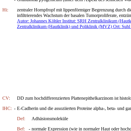
Hi:
zentraler Hornpfropf mit lippenförmiger Begrenzung durch di
infiltrierendes Wachstum der basalen Tumorproliferate, entzü
Autor: Johannes Köhler
Institut: SRH Zentralklinikum (Haut
Zentralklinikum (Hautklinik) und Poliklinik (MVZ)
Ort: Suhl
CV:
DD zum hochdifferenzierten Plattenepithelkarzinom ist histol
IHC:
-
E-Cadherin und die assoziierten Proteine alpha-, beta- und 
Def:
Adhäsionsmoleküle
Bef:
-
normale Expression (wie in normaler Haut oder hochd