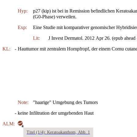
Hyp:
p27 (kip) ist bei in Remission befindlichen Kerato
(G0-Phase) verweilen.
Exp:
Eine Studie mit komparativer genomischer Hybridisier
Lit:
J Invest Dermatol. 2012 Apr 26. (epub ahead o
KL:
-
Hauttumor mit zentralem Hornpfropf, der einem Cornu cuta
Note:
"haarige" Umgebung des Tumors
-
keine Infiltration der umgebenden Haut
ALM:
4
Titel (1/4): Keratoakanthom, Abb. 1