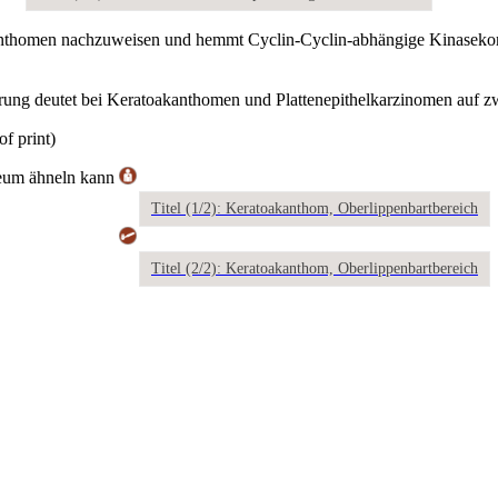
akanthomen nachzuweisen und hemmt Cyclin-Cyclin-abhängige Kinaseko
ung deutet bei Keratoakanthomen und Plattenepithelkarzinomen auf zwe
f print)
neum ähneln kann
Titel (1/2): Keratoakanthom, Oberlippenbartbereich
Titel (2/2): Keratoakanthom, Oberlippenbartbereich