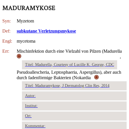
MADURAMYKOSE
Syn:
Myzetom
Def:
subkutane Verletzungsmykose
Engl:
mycetoma
Err:
Mischinfektion durch eine Vielzahl von Pilzen (Madurella
,
Titel: Madurella, Courtesy of Lucille K. George, CDC
Pseudoallescheria, Leptosphaeria, Aspergillus), aber auch
durch fadenförmige Bakterien (Nokardia
Titel: Maduramykose, J Dermatolog Clin Res, 2014
Autor:
Institut:
Ort:
Kommentar: