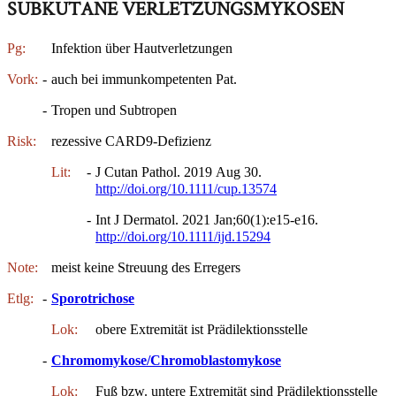
SUBKUTANE VERLETZUNGSMYKOSEN
Pg:
Infektion über Hautverletzungen
Vork:
-
auch bei immunkompetenten Pat.
-
Tropen und Subtropen
Risk:
rezessive CARD9-Defizienz
Lit:
-
J Cutan Pathol. 2019 Aug 30.
http://doi.org/10.1111/cup.13574
-
Int J Dermatol. 2021 Jan;60(1):e15-e16.
http://doi.org/10.1111/ijd.15294
Note:
meist keine Streuung des Erregers
Etlg:
-
Sporotrichose
Lok:
obere Extremität ist Prädilektionsstelle
-
Chromomykose/Chromoblastomykose
Lok:
Fuß bzw. untere Extremität sind Prädilektionsstelle