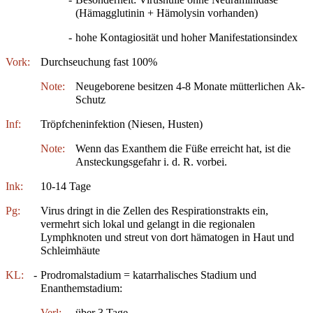
(Hämagglutinin + Hämolysin vorhanden)
-
hohe Kontagiosität und hoher Manifestationsindex
Vork:
Durchseuchung fast 100%
Note:
Neugeborene besitzen 4-8 Monate mütterlichen Ak-
Schutz
Inf:
Tröpfcheninfektion (Niesen, Husten)
Note:
Wenn das Exanthem die Füße erreicht hat, ist die
Ansteckungsgefahr i. d. R. vorbei.
Ink:
10-14 Tage
Pg:
Virus dringt in die Zellen des Respirationstrakts ein,
vermehrt sich lokal und gelangt in die regionalen
Lymphknoten und streut von dort hämatogen in Haut und
Schleimhäute
KL:
-
Prodromalstadium = katarrhalisches Stadium und
Enanthemstadium:
Verl:
über 3 Tage