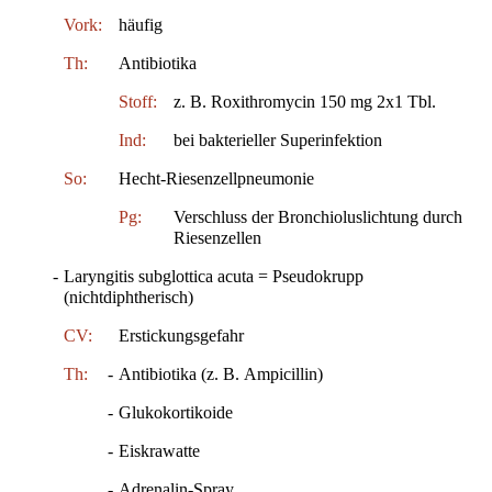
Vork:
häufig
Th:
Antibiotika
Stoff:
z. B. Roxithromycin 150 mg 2x1 Tbl.
Ind:
bei bakterieller Superinfektion
So:
Hecht-Riesenzellpneumonie
Pg:
Verschluss der Bronchioluslichtung durch
Riesenzellen
-
Laryngitis subglottica acuta = Pseudokrupp
(nichtdiphtherisch)
CV:
Erstickungsgefahr
Th:
-
Antibiotika (z. B. Ampicillin)
-
Glukokortikoide
-
Eiskrawatte
-
Adrenalin-Spray