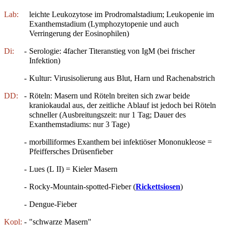
Lab:
leichte Leukozytose im Prodromalstadium; Leukopenie im
Exanthemstadium (Lymphozytopenie und auch
Verringerung der Eosinophilen)
Di:
-
Serologie: 4facher Titeranstieg von IgM (bei frischer
Infektion)
-
Kultur: Virusisolierung aus Blut, Harn und Rachenabstrich
DD:
-
Röteln: Masern und Röteln breiten sich zwar beide
kraniokaudal aus, der zeitliche Ablauf ist jedoch bei Röteln
schneller (Ausbreitungszeit: nur 1 Tag; Dauer des
Exanthemstadiums: nur 3 Tage)
-
morbilliformes Exanthem bei infektiöser Mononukleose =
Pfeiffersches Drüsenfieber
-
Lues (L II) = Kieler Masern
-
Rocky-Mountain-spotted-Fieber (
Rickettsiosen
)
-
Dengue-Fieber
Kopl:
-
"schwarze Masern"