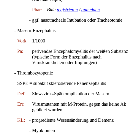
Phar:
Bitte
registrieren
/
anmelden
-
ggf. nasotracheale Intubation oder Tracheotomie
-
Masern-Enzephalitis
Vork:
1/1000
Pa:
perivenöse Enzephalomyelitis der weißen Substanz
(typische Form der Enzephalitis nach
Viruskrankheiten oder Impfungen)
-
Thrombozytopenie
-
SSPE = subakut sklerosierende Panenzephalitis
Def:
Slow-virus-Spätkomplikation der Masern
Err:
Virusmutanten mit M-Protein, gegen das keine Ak
gebildet wurden
KL:
-
progrediente Wesensänderung und Demenz
-
Myoklonien