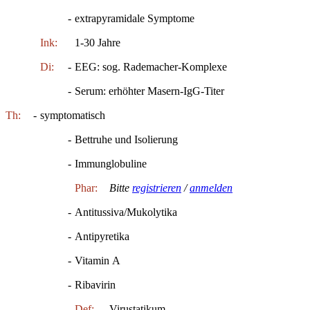
-
extrapyramidale Symptome
Ink:
1-30 Jahre
Di:
-
EEG: sog. Rademacher-Komplexe
-
Serum: erhöhter Masern-IgG-Titer
Th:
-
symptomatisch
-
Bettruhe und Isolierung
-
Immunglobuline
Phar:
Bitte
registrieren
/
anmelden
-
Antitussiva/Mukolytika
-
Antipyretika
-
Vitamin A
-
Ribavirin
Def:
Virustatikum