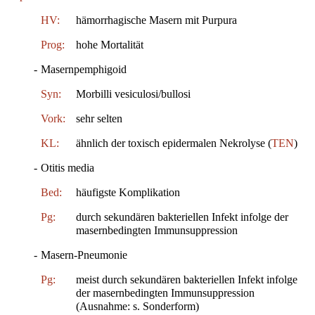
HV:
hämorrhagische Masern mit Purpura
Prog:
hohe Mortalität
-
Masernpemphigoid
Syn:
Morbilli vesiculosi/bullosi
Vork:
sehr selten
KL:
ähnlich der toxisch epidermalen Nekrolyse (
TEN
)
-
Otitis media
Bed:
häufigste Komplikation
Pg:
durch sekundären bakteriellen Infekt infolge der
masernbedingten Immunsuppression
-
Masern-Pneumonie
Pg:
meist durch sekundären bakteriellen Infekt infolge
der masernbedingten Immunsuppression
(Ausnahme: s. Sonderform)