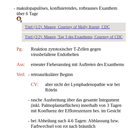
-
makulopapulöses, konfluierendes, rotbraunes Exanthem
über 6 Tage
2
Titel (1/2): Masern, Courtesy of Molly Kurnit, CDC
Titel (2/2): Masern, Tag 3 des Exanthems, Courtesy of CDC
Pg:
Reaktion zytotoxischer T-Zellen gegen
virusbefallene Endothelien
Ass:
erneuter Fieberanstieg mit Auftreten des Exanthems
Verl:
-
retroaurikulärer Beginn
CV:
aber nicht der Lymphadenopathie wie bei
Röteln
-
rasche Ausbreitung über das gesamte Integument
(inkl. Palmoplantarflächen) innerhalb von 3 Tagen
mit Konfluenz der Effloreszenzen bes. im Gesicht
-
bei Abheilung nach 4-6 Tagen: Abblassung bzw.
Farbwechsel von rot nach bräunlich