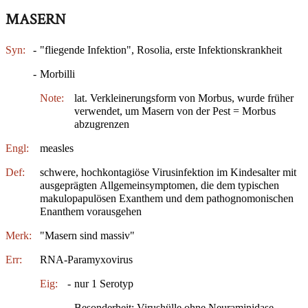
MASERN
Syn:
-
"fliegende Infektion", Rosolia, erste Infektionskrankheit
-
Morbilli
Note:
lat. Verkleinerungsform von Morbus, wurde früher
verwendet, um Masern von der Pest = Morbus
abzugrenzen
Engl:
measles
Def:
schwere, hochkontagiöse Virusinfektion im Kindesalter mit
ausgeprägten Allgemeinsymptomen, die dem typischen
makulopapulösen Exanthem und dem pathognomonischen
Enanthem vorausgehen
Merk:
"Masern sind massiv"
Err:
RNA-Paramyxovirus
Eig:
-
nur 1 Serotyp
-
Besonderheit: Virushülle ohne Neuraminidase