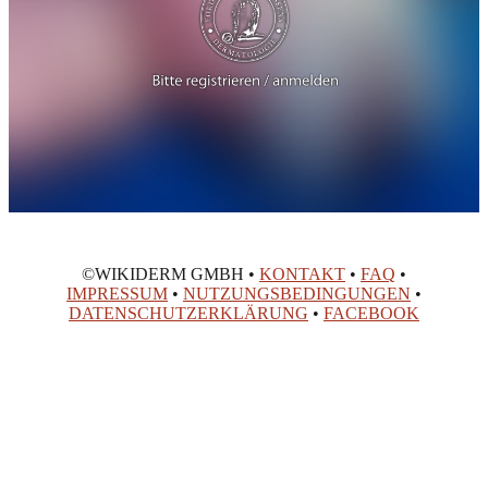
©WIKIDERM GMBH •
KONTAKT
•
FAQ
•
IMPRESSUM
•
NUTZUNGSBEDINGUNGEN
•
DATENSCHUTZERKLÄRUNG
•
FACEBOOK