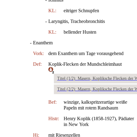
KL:
eitriger Schnupfen
-
Laryngitis, Tracheobronchitis
KL:
bellender Husten
-
Enanthem
Vork:
dem Exanthem um Tage vorausgehend
Def:
Koplik-Flecken der Mundschleimhaut
2
Titel (1/2): Masern, Kopliksche Flecken der
Titel (2/2): Masern, Kopliksche Flecken der
Bef:
winzige, kalkspritzerartige weiße
Papeln mit rotem Randsaum
Histr:
Henry Koplik (1858-1927), Pädiater
in New York
Hi:
mit Riesenzellen