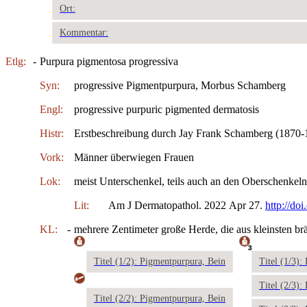
Ort:
Kommentar:
Etlg:
-
Purpura pigmentosa progressiva
Syn:
progressive Pigmentpurpura, Morbus Schamberg
Engl:
progressive purpuric pigmented dermatosis
Histr:
Erstbeschreibung durch Jay Frank Schamberg (1870-1
Vork:
Männer überwiegen Frauen
Lok:
meist Unterschenkel, teils auch an den Oberschenkeln
Lit:
Am J Dermatopathol. 2022 Apr 27.
http://d
KL:
-
mehrere Zentimeter große Herde, die aus kleinsten br
3
Titel (1/2): Pigmentpurpura, Bein
Titel (1/3)
Titel (2/3)
Titel (2/2): Pigmentpurpura, Bein