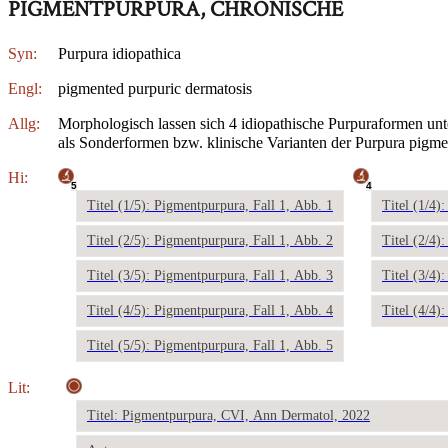
PIGMENTPURPURA, CHRONISCHE
Syn:
Purpura idiopathica
Engl:
pigmented purpuric dermatosis
Allg:
Morphologisch lassen sich 4 idiopathische Purpuraformen unt
als Sonderformen bzw. klinische Varianten der Purpura pigme
Hi:
5
4
Titel (1/5): Pigmentpurpura, Fall 1, Abb. 1
Titel (1/4)
Titel (2/5): Pigmentpurpura, Fall 1, Abb. 2
Titel (2/4)
Titel (3/5): Pigmentpurpura, Fall 1, Abb. 3
Titel (3/4)
Titel (4/5): Pigmentpurpura, Fall 1, Abb. 4
Titel (4/4)
Titel (5/5): Pigmentpurpura, Fall 1, Abb. 5
Lit:
Titel: Pigmentpurpura, CVI, Ann Dermatol, 2022