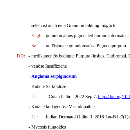
-
selten ist auch eine Granulombildung möglich
Engl:
granulomatous pigmented purpuric dermatosi
So:
uniläsionale granulomatöse Pigmentpurpura
DD:
-
medikamentös bedingte Purpura (insbes. Carbromal, 
-
venöse Insuffizienz
-
Angioma serpiginosum
-
Kutane Sarkoidose
Lit:
J Cutan Pathol. 2022 Sep 7.
http://doi.org/10
-
Kutane kollagenöse Vaskulopathie
Lit:
Indian Dermatol Online J. 2016 Jan-Feb;7(1):
-
Mycosis fungoides