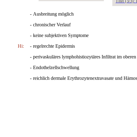
Titel (3/3)
-
Ausbreitung möglich
-
chronischer Verlauf
-
keine subjektiven Symptome
Hi:
-
regelrechte Epidermis
-
perivaskuläres lymphohistiozytäres Infiltrat im obere
-
Endothelzellschwellung
-
reichlich dermale Erythrozytenextravasate und Hämo