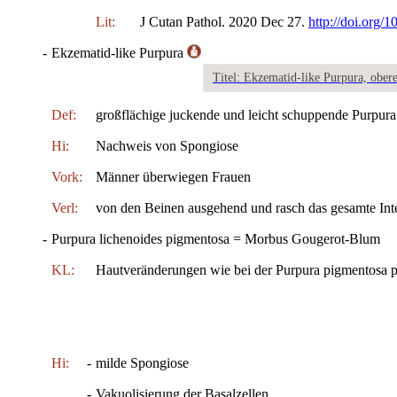
Lit:
J Cutan Pathol. 2020 Dec 27.
http://doi.org/
-
Ekzematid-like Purpura
Titel: Ekzematid-like Purpura, ober
Def:
großflächige juckende und leicht schuppende Purpura
Hi:
Nachweis von Spongiose
Vork:
Männer überwiegen Frauen
Verl:
von den Beinen ausgehend und rasch das gesamte Int
-
Purpura lichenoides pigmentosa = Morbus Gougerot-Blum
KL:
Hautveränderungen wie bei der Purpura pigmentosa p
Hi:
-
milde Spongiose
-
Vakuolisierung der Basalzellen