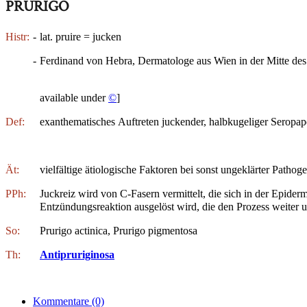
PRURIGO
Histr:
-
lat. pruire = jucken
-
Ferdinand von Hebra, Dermatologe aus Wien in der Mitte des 
available under
©
]
Def:
exanthematisches Auftreten juckender, halbkugeliger Seropa
Ät:
vielfältige ätiologische Faktoren bei sonst ungeklärter Pathog
PPh:
Juckreiz wird von C-Fasern vermittelt, die sich in der Epid
Entzündungsreaktion ausgelöst wird, die den Prozess weiter un
So:
Prurigo actinica, Prurigo pigmentosa
Th:
Antipruriginosa
Kommentare
(0)