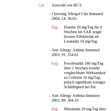
Lit:
Auswahl von RCT:
-
J Investig Allergol Clin Immunol
2004; 14: 56-63
Erg:
Ebastin 20 mg/Tag für 4
Wochen bei SAR zeigte
bessere Effektivität als
Loratadin 10 mg/Tag.
-
Ann Allergy Asthma Immunol
2003; 91: 354-61
Erg:
Fexofenadin 180 mg/Tag
über 2 Wochen erzielte
vergleichbare Wirksamkeit
zu Cetirizin 10 mg/Tag,
jedoch signifikant weniger
Schläfrigkeit bei Pat.
-
Ann Allergy Asthma Immunol
2002; 89: 304-10
Erg:
Mizolastin 10 mg/Tag über