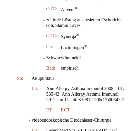
®
OTC:
Allvent
-
zellfreie Lösung aus lysierten Escherichia
coli, Stamm Laves
®
OTC:
Synerga
®
Co:
Lactobiogen
-
Schwarzkümmelöl
Bed:
empirisch
So:
-
Akupunktur
Lit:
Ann Allergy Asthma Immunol 2008; 101:
535-43, Ann Allergy Asthma Immunol.
2015 Jun 11. pii: S1081-1206(15)00342-7
PT:
RCT
-
videoendoskopische Diodenlaser-Chirurgie
Lit:
Lasers Med Sci. 2011 Jan;26(1):57-67