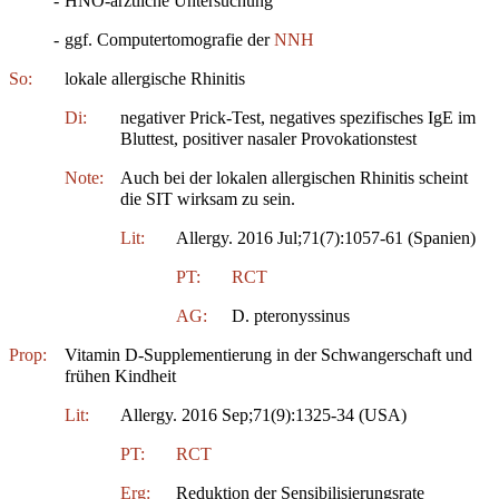
-
HNO-ärztliche Untersuchung
-
ggf. Computertomografie der
NNH
So:
lokale allergische Rhinitis
Di:
negativer Prick-Test, negatives spezifisches IgE im
Bluttest, positiver nasaler Provokationstest
Note:
Auch bei der lokalen allergischen Rhinitis scheint
die SIT wirksam zu sein.
Lit:
Allergy. 2016 Jul;71(7):1057-61 (Spanien)
PT:
RCT
AG:
D. pteronyssinus
Prop:
Vitamin D-Supplementierung in der Schwangerschaft und
frühen Kindheit
Lit:
Allergy. 2016 Sep;71(9):1325-34 (USA)
PT:
RCT
Erg:
Reduktion der Sensibilisierungsrate