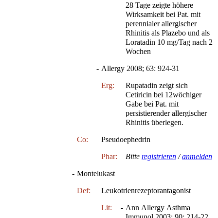
28 Tage zeigte höhere
Wirksamkeit bei Pat. mit
perennialer allergischer
Rhinitis als Plazebo und als
Loratadin 10 mg/Tag nach 2
Wochen
-
Allergy 2008; 63: 924-31
Erg:
Rupatadin zeigt sich
Cetiricin bei 12wöchiger
Gabe bei Pat. mit
persistierender allergischer
Rhinitis überlegen.
Co:
Pseudoephedrin
Phar:
Bitte
registrieren
/
anmelden
-
Montelukast
Def:
Leukotrienrezeptorantagonist
Lit:
-
Ann Allergy Asthma
Immunol 2003; 90: 214-22