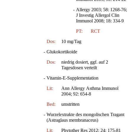
-
Allergy 2003; 58: 1268-76;
J Investig Allergol Clin
Immunol 2008; 18: 334-9
PT:
RCT
Dos:
10 mg/Tag
-
Glukokortikoide
Dos:
niedrig dosiert, ggf. auf 2
Tagesdosen verteilt
-
Vitamin-E-Supplementation
Lit:
Ann Allergy Asthma Immunol
2004; 92: 654-8
Bed:
umstritten
-
Wurzelextrakte des mongolischen Tragant
(Astraglaus membranaceus)
Lit:
Phytother Res 2012; 24: 175-81