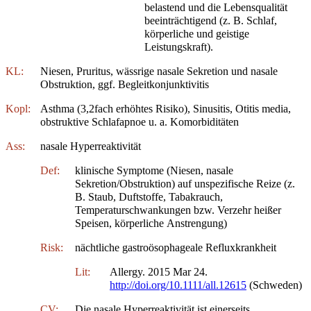
belastend und die Lebensqualität
beeinträchtigend (z. B. Schlaf,
körperliche und geistige
Leistungskraft).
KL:
Niesen, Pruritus, wässrige nasale Sekretion und nasale
Obstruktion, ggf. Begleitkonjunktivitis
Kopl:
Asthma (3,2fach erhöhtes Risiko), Sinusitis, Otitis media,
obstruktive Schlafapnoe u. a. Komorbiditäten
Ass:
nasale Hyperreaktivität
Def:
klinische Symptome (Niesen, nasale
Sekretion/Obstruktion) auf unspezifische Reize (z.
B. Staub, Duftstoffe, Tabakrauch,
Temperaturschwankungen bzw. Verzehr heißer
Speisen, körperliche Anstrengung)
Risk:
nächtliche gastroösophageale Refluxkrankheit
Lit:
Allergy. 2015 Mar 24.
http://doi.org/10.1111/all.12615
(Schweden)
CV:
Die nasale Hyperreaktivität ist einerseits