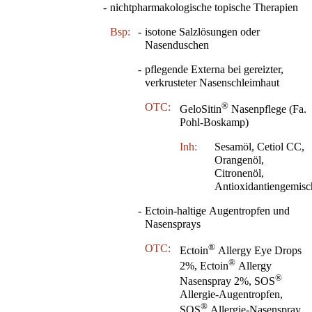
-
nichtpharmakologische topische Therapien
Bsp:
-
isotone Salzlösungen oder
Nasenduschen
-
pflegende Externa bei gereizter,
verkrusteter Nasenschleimhaut
®
OTC:
GeloSitin
Nasenpflege (Fa.
Pohl-Boskamp)
Inh:
Sesamöl, Cetiol CC,
Orangenöl,
Citronenöl,
Antioxidantiengemisc
-
Ectoin-haltige Augentropfen und
Nasensprays
®
OTC:
Ectoin
Allergy Eye Drops
®
2%, Ectoin
Allergy
®
Nasenspray 2%, SOS
Allergie-Augentropfen,
®
SOS
Allergie-Nasenspray