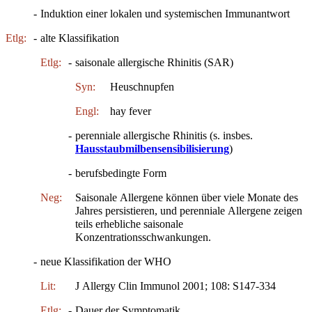
-
Induktion einer lokalen und systemischen Immunantwort
Etlg:
-
alte Klassifikation
Etlg:
-
saisonale allergische Rhinitis (SAR)
Syn:
Heuschnupfen
Engl:
hay fever
-
perenniale allergische Rhinitis (s. insbes.
Hausstaubmilbensensibilisierung
)
-
berufsbedingte Form
Neg:
Saisonale Allergene können über viele Monate des
Jahres persistieren, und perenniale Allergene zeigen
teils erhebliche saisonale
Konzentrationsschwankungen.
-
neue Klassifikation der WHO
Lit:
J Allergy Clin Immunol 2001; 108: S147-334
Etlg:
-
Dauer der Symptomatik