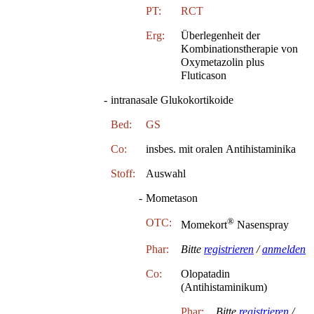
PT:
RCT
Erg:
Überlegenheit der
Kombinationstherapie von
Oxymetazolin plus
Fluticason
-
intranasale Glukokortikoide
Bed:
GS
Co:
insbes. mit oralen Antihistaminika
Stoff:
Auswahl
-
Mometason
®
OTC:
Momekort
Nasenspray
Phar:
Bitte
registrieren
/
anmelden
Co:
Olopatadin
(Antihistaminikum)
Phar:
Bitte
registrieren
/