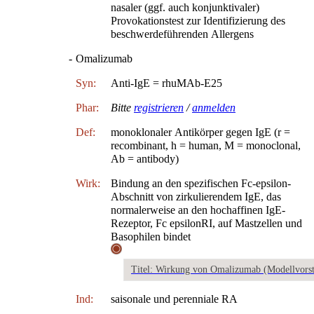
nasaler (ggf. auch konjunktivaler)
Provokationstest zur Identifizierung des
beschwerdeführenden Allergens
-
Omalizumab
Syn:
Anti-IgE = rhuMAb-E25
Phar:
Bitte
registrieren
/
anmelden
Def:
monoklonaler Antikörper gegen IgE (r =
recombinant, h = human, M = monoclonal,
Ab = antibody)
Wirk:
Bindung an den spezifischen Fc-epsilon-
Abschnitt von zirkulierendem IgE, das
normalerweise an den hochaffinen IgE-
Rezeptor, Fc epsilonRI, auf Mastzellen und
Basophilen bindet
Titel: Wirkung von Omalizumab (Modellvorst
Ind:
saisonale und perenniale RA