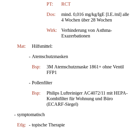
PT:
RCT
Dos:
mind. 0,016 mg/kg/IgE [I.E./ml] alle
4 Wochen über 28 Wochen
Wirk:
Verhinderung von Asthma-
Exazerbationen
Mat:
Hilfsmittel:
-
Atemschutzmasken
Bsp:
3M Atemschutzmaske 1861+ ohne Ventil
FFP1
-
Pollenfilter
Bsp:
Philips Luftreiniger AC4072/11 mit HEPA-
Kombifilter für Wohnung und Büro
(ECARF-Siegel)
-
symptomatisch
Etlg:
-
topische Therapie