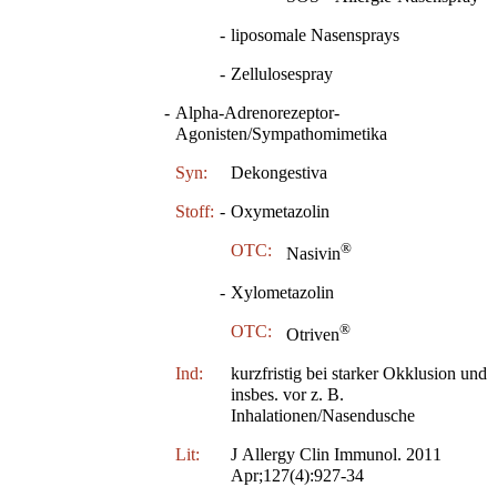
-
liposomale Nasensprays
-
Zellulosespray
-
Alpha-Adrenorezeptor-
Agonisten/Sympathomimetika
Syn:
Dekongestiva
Stoff:
-
Oxymetazolin
®
OTC:
Nasivin
-
Xylometazolin
®
OTC:
Otriven
Ind:
kurzfristig bei starker Okklusion und
insbes. vor z. B.
Inhalationen/Nasendusche
Lit:
J Allergy Clin Immunol. 2011
Apr;127(4):927-34