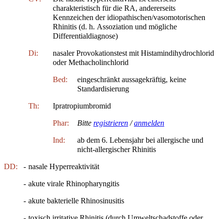
charakteristisch für die RA, andererseits
Kennzeichen der idiopathischen/vasomotorischen
Rhinitis (d. h. Assoziation und mögliche
Differentialdiagnose)
Di:
nasaler Provokationstest mit Histamindihydrochlorid
oder Methacholinchlorid
Bed:
eingeschränkt aussagekräftig, keine
Standardisierung
Th:
Ipratropiumbromid
Phar:
Bitte
registrieren
/
anmelden
Ind:
ab dem 6. Lebensjahr bei allergische und
nicht-allergischer Rhinitis
DD:
-
nasale Hyperreaktivität
-
akute virale Rhinopharyngitis
-
akute bakterielle Rhinosinusitis
-
toxisch irritative Rhinitis (durch Umweltschadstoffe oder