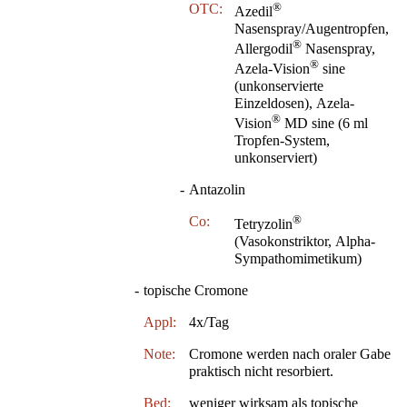
®
OTC:
Azedil
Nasenspray/Augentropfen,
®
Allergodil
Nasenspray,
®
Azela-Vision
sine
(unkonservierte
Einzeldosen), Azela-
®
Vision
MD sine (6 ml
Tropfen-System,
unkonserviert)
-
Antazolin
®
Co:
Tetryzolin
(Vasokonstriktor, Alpha-
Sympathomimetikum)
-
topische Cromone
Appl:
4x/Tag
Note:
Cromone werden nach oraler Gabe
praktisch nicht resorbiert.
Bed:
weniger wirksam als topische