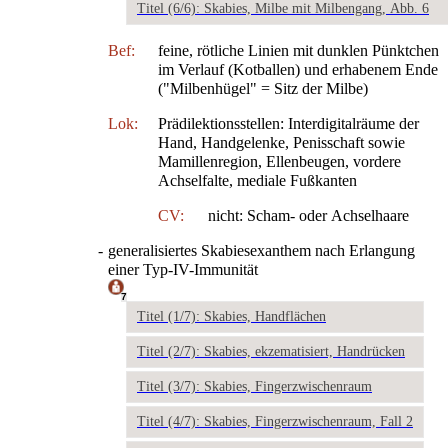
Titel (6/6): Skabies, Milbe mit Milbengang, Abb. 6
Bef:
feine, rötliche Linien mit dunklen Pünktchen
im Verlauf (Kotballen) und erhabenem Ende
("Milbenhügel" = Sitz der Milbe)
Lok:
Prädilektionsstellen: Interdigitalräume der
Hand, Handgelenke, Penisschaft sowie
Mamillenregion, Ellenbeugen, vordere
Achselfalte, mediale Fußkanten
CV:
nicht: Scham- oder Achselhaare
-
generalisiertes Skabiesexanthem nach Erlangung
einer Typ-IV-Immunität
7
Titel (1/7): Skabies, Handflächen
Titel (2/7): Skabies, ekzematisiert, Handrücken
Titel (3/7): Skabies, Fingerzwischenraum
Titel (4/7): Skabies, Fingerzwischenraum, Fall 2