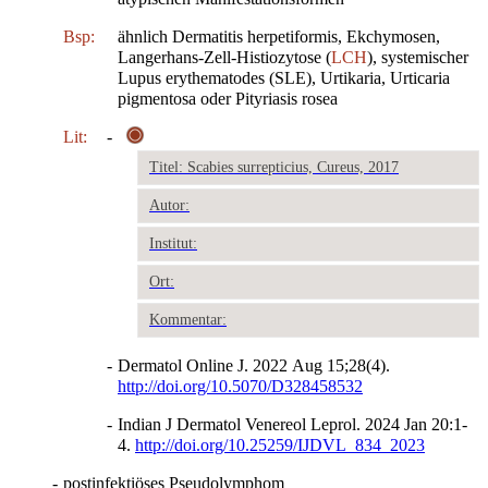
Bsp:
ähnlich Dermatitis herpetiformis, Ekchymosen,
Langerhans-Zell-Histiozytose (
LCH
), systemischer
Lupus erythematodes (SLE), Urtikaria, Urticaria
pigmentosa oder Pityriasis rosea
Lit:
-
Titel: Scabies surrepticius, Cureus, 2017
Autor:
Institut:
Ort:
Kommentar:
-
Dermatol Online J. 2022 Aug 15;28(4).
http://doi.org/10.5070/D328458532
-
Indian J Dermatol Venereol Leprol. 2024 Jan 20:1-
4.
http://doi.org/10.25259/IJDVL_834_2023
-
postinfektiöses Pseudolymphom