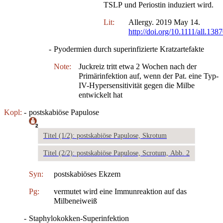
TSLP und Periostin induziert wird.
Lit:
Allergy. 2019 May 14.
http://doi.org/10.1111/all.138
-
Pyodermien durch superinfizierte Kratzartefakte
Note:
Juckreiz tritt etwa 2 Wochen nach der
Primärinfektion auf, wenn der Pat. eine Typ-
IV-Hypersensitivität gegen die Milbe
entwickelt hat
Kopl:
-
postskabiöse Papulose
2
Titel (1/2): postskabiöse Papulose, Skrotum
Titel (2/2): postskabiöse Papulose, Scrotum, Abb. 2
Syn:
postskabiöses Ekzem
Pg:
vermutet wird eine Immunreaktion auf das
Milbeneiweiß
-
Staphylokokken-Superinfektion