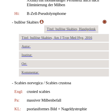
Axilla) mit monatelanger Persistenz auch nach
Eliminierung der Milben
Hi:
B-Zell-Pseudolymphome
-
bullöse Skabies
Titel: bullöse Skabies, Handgelenk
Titel: bullöse Skabies, Am J Trop Med Hyg, 2016
Autor:
Institut:
Ort:
Kommentar:
-
Scabies norvegica / Scabies crustosa
Engl:
crusted scabies
Pa:
massiver Milbenbefall
KL:
psoriasiformes Bild + Nageldystrophie