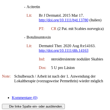
-
Acitretin
Lit:
Br J Dermatol. 2015 Mar 17.
http://doi.org/10.1111/bjd.13780
(Italien)
PT:
CR
(2 Pat. mit Scabies norvegica)
-
Botulinumtoxin
Lit:
Dermatol Ther. 2020 Aug 8:e14163.
http://doi.org/10.1111/dth.14163
Ind:
steroidresistente noduläre Skabies
Dos:
5 U pro Läsion
Note:
Schulbesuch / Arbeit ist nach der 1. Anwendung der
Lokaltherapie (vorzugsweise Permethrin) wieder möglich
Kommentare
(0)
Die linke Spalte ein- oder ausblenden.