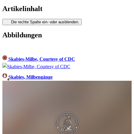
Artikelinhalt
Die rechte Spalte ein- oder ausblenden.
Abbildungen
Skabies-Milbe, Courtesy of CDC
Skabies, Milbengänge
4