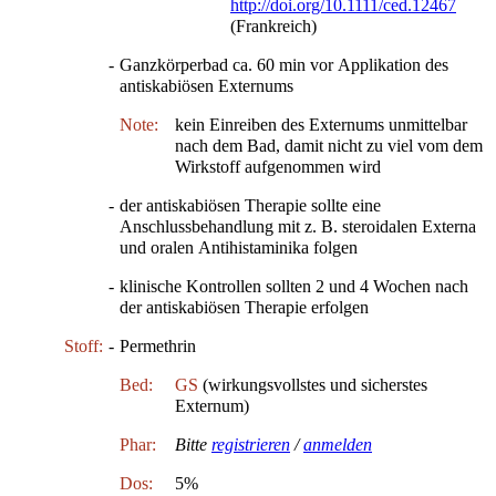
http://doi.org/10.1111/ced.12467
(Frankreich)
-
Ganzkörperbad ca. 60 min vor Applikation des
antiskabiösen Externums
Note:
kein Einreiben des Externums unmittelbar
nach dem Bad, damit nicht zu viel vom dem
Wirkstoff aufgenommen wird
-
der antiskabiösen Therapie sollte eine
Anschlussbehandlung mit z. B. steroidalen Externa
und oralen Antihistaminika folgen
-
klinische Kontrollen sollten 2 und 4 Wochen nach
der antiskabiösen Therapie erfolgen
Stoff:
-
Permethrin
Bed:
GS
(wirkungsvollstes und sicherstes
Externum)
Phar:
Bitte
registrieren
/
anmelden
Dos:
5%