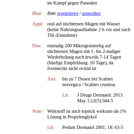
im Kampf gegen Parasiten
Phar:
Bitte
registrieren
/
anmelden
Appl:
oral auf nüchternen Magen mit Wasser
(keine Nahrungsaufnahme 2 h vor und nach
Tbl.-Einnahme)
Dos:
einmalig 200 Mikrogramm/kg auf
nüchternen Magen mit 1- bis 2-maliger
Wiederholung nach jeweils 7-14 Tagen
(häufige Empfehlung: 10 Tage), da
Ivermectin nicht ovizid ist
Aus:
bis zu 7 Dosen bei Scabies
norvegica / Scabies crustosa
Lit:
J Drugs Dermatol. 2013
May 1;12(5):584-5
Note:
Wirkstoff ist auch topisch wirksam als 1%
Lösung in Propylenglykol
Lit:
Pediatr Dermatol 2001; 18: 63-5