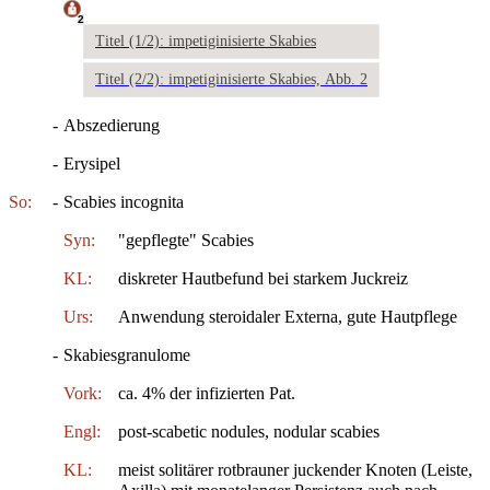
2
Titel (1/2): impetiginisierte Skabies
Titel (2/2): impetiginisierte Skabies, Abb. 2
-
Abszedierung
-
Erysipel
So:
-
Scabies incognita
Syn:
"gepflegte" Scabies
KL:
diskreter Hautbefund bei starkem Juckreiz
Urs:
Anwendung steroidaler Externa, gute Hautpflege
-
Skabiesgranulome
Vork:
ca. 4% der infizierten Pat.
Engl:
post-scabetic nodules, nodular scabies
KL:
meist solitärer rotbrauner juckender Knoten (Leiste,