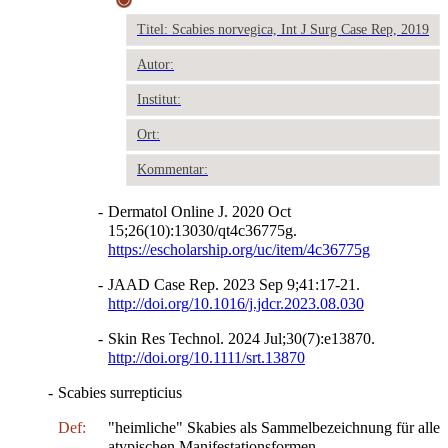
Titel: Scabies norvegica, Int J Surg Case Rep, 2019
Autor:
Institut:
Ort:
Kommentar:
-
Dermatol Online J. 2020 Oct
15;26(10):13030/qt4c36775g.
https://escholarship.org/uc/item/4c36775g
-
JAAD Case Rep. 2023 Sep 9;41:17-21.
http://doi.org/10.1016/j.jdcr.2023.08.030
-
Skin Res Technol. 2024 Jul;30(7):e13870.
http://doi.org/10.1111/srt.13870
-
Scabies surrepticius
Def:
"heimliche" Skabies als Sammelbezeichnung für alle
atypischen Manifestationsformen