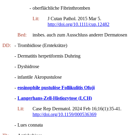
-
oberflächliche Fibrinthromben
Lit:
J Cutan Pathol. 2015 Mar 5.
http://doi.org/10.1111/cup.12482
Bed:
insbes. auch zum Ausschluss anderer Dermatosen
DD:
-
Trombidiose (Erntekrätze)
-
Dermatitis herpetiformis Duhring
-
Dyshidrose
-
infantile Akropustulose
-
eosinophile pustulöse Follikulitis Ofuji
-
Langerhans-Zell-Histiozytose (LCH)
Lit:
Case Rep Dermatol. 2024 Feb 16;16(1):35-41.
http://doi.org/10.1159/000536369
-
Lues connata