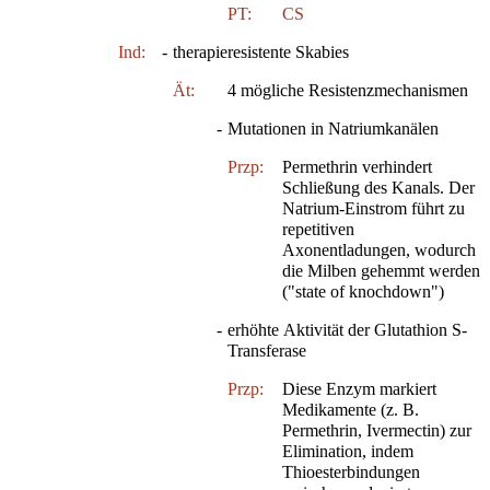
PT:
CS
Ind:
-
therapieresistente Skabies
Ät:
4 mögliche Resistenzmechanismen
-
Mutationen in Natriumkanälen
Przp:
Permethrin verhindert
Schließung des Kanals. Der
Natrium-Einstrom führt zu
repetitiven
Axonentladungen, wodurch
die Milben gehemmt werden
("state of knochdown")
-
erhöhte Aktivität der Glutathion S-
Transferase
Przp:
Diese Enzym markiert
Medikamente (z. B.
Permethrin, Ivermectin) zur
Elimination, indem
Thioesterbindungen