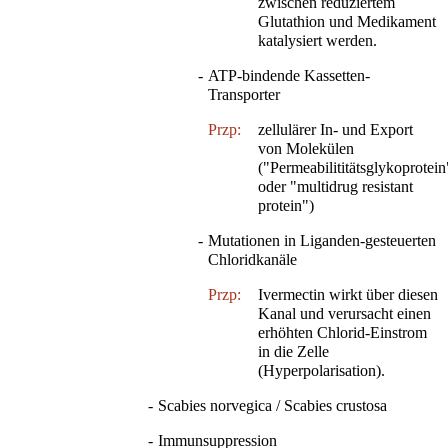
zwischen reduziertem
Glutathion und Medikament
katalysiert werden.
-
ATP-bindende Kassetten-
Transporter
Przp:
zellulärer In- und Export
von Molekülen
("Permeabilititätsglykoprotein
oder "multidrug resistant
protein")
-
Mutationen in Liganden-gesteuerten
Chloridkanäle
Przp:
Ivermectin wirkt über diesen
Kanal und verursacht einen
erhöhten Chlorid-Einstrom
in die Zelle
(Hyperpolarisation).
-
Scabies norvegica / Scabies crustosa
-
Immunsuppression