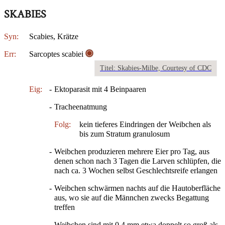
SKABIES
Syn:
Scabies, Krätze
Err:
Sarcoptes scabiei
Titel: Skabies-Milbe, Courtesy of CDC
Eig:
-
Ektoparasit mit 4 Beinpaaren
-
Tracheenatmung
Folg:
kein tieferes Eindringen der Weibchen als
bis zum Stratum granulosum
-
Weibchen produzieren mehrere Eier pro Tag, aus
denen schon nach 3 Tagen die Larven schlüpfen, die
nach ca. 3 Wochen selbst Geschlechtsreife erlangen
-
Weibchen schwärmen nachts auf die Hautoberfläche
aus, wo sie auf die Männchen zwecks Begattung
treffen
-
Weibchen sind mit 0,4 mm etwa doppelt so groß als