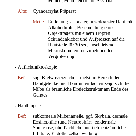
Milben, Milbeneiern und Skybala
Altn:
Cyanoacrylat-Präparat
Meth:
Entfettung läsionaler, unzerkratzter Haut mit
Alkoholtupfer, Beschichtung eines
Objektträgers mit einem Tropfen
Sekundenkleber und Aufpressen auf die
Hautstelle für 30 sec, anschließend
Mikroskopieren mit zunehmender
Vergrößerung
-
Auflichtmikroskopie
Bef:
sog. Kielwasserzeichen: meist im Bereich der
Handgelenke und Handinnenflächen zeigt sich die
Milbe als bräunliche Dreieckstruktur am Ende des
Ganges
-
Hautbiopsie
Bef:
-
subkorneale Milbenanteile, ggf. Skybala, dermale
Eosinophilie (und Neutrophile), epidermale
Spongiose, oberflächliche und tiefe entzündliche
Infiltrate, Endothelzellschwellung