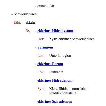
-
extraokulär
-
Schweißdrüsen
Etlg:
-
ekkrin
Bsp:
-
ekkrines Hidrokystom
Def:
Zyste ekkriner Schweißdrüsen
-
Syringom
Lok:
Unterlidregion
-
ekkrines Porom
Lok:
Fußkante
-
ekkrines Hidradenom
Syn:
Klarzellhidradenom (ohne
Prädilektionsstelle)
-
ekkrines Spiradenom