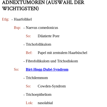
ADNEXTUMOREN (AUSWAHL DER
WICHTIGSTEN)
Etlg:
-
Haarfollikel
Bsp:
-
Naevus comedonicus
So:
Dilatierte Pore
-
Trichofollikulom
Bef:
Papel mit zentralem Haarbüschel
-
Fibrofollikulom und Trichodiskom
So:
Birt-Hogg-Dubé-Syndrom
-
Trichilemmom
So:
Cowden-Syndrom
-
Trichoepitheliom
Lok:
nasolabial