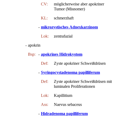
CV:
möglicherweise aber apokriner
Tumor (Misnomer)
KL:
schmerzhaft
-
mikrozystisches Adnexkarzinom
Lok:
zentrafazial
-
apokrin
Bsp:
-
apokrines Hidrokystom
Def:
Zyste apokriner Schweißdrüsen
-
Syringocystadenoma papilliferum
Def:
Zyste apokriner Schweißdrüsen mit
luminalen Proliferationen
Lok:
Kapillitium
Ass:
Naevus sebaceus
-
Hidradenoma papilliferum