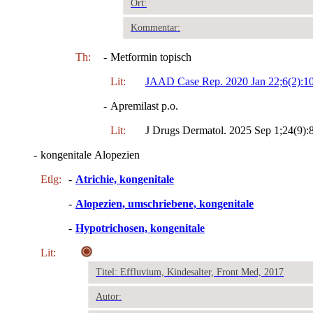
Ort:
Kommentar:
Th:
-
Metformin topisch
Lit:
JAAD Case Rep. 2020 Jan 22;6(2):1
-
Apremilast p.o.
Lit:
J Drugs Dermatol. 2025 Sep 1;24(9)
-
kongenitale Alopezien
Etlg:
-
Atrichie, kongenitale
-
Alopezien, umschriebene, kongenitale
-
Hypotrichosen, kongenitale
Lit:
Titel: Effluvium, Kindesalter, Front Med, 2017
Autor: