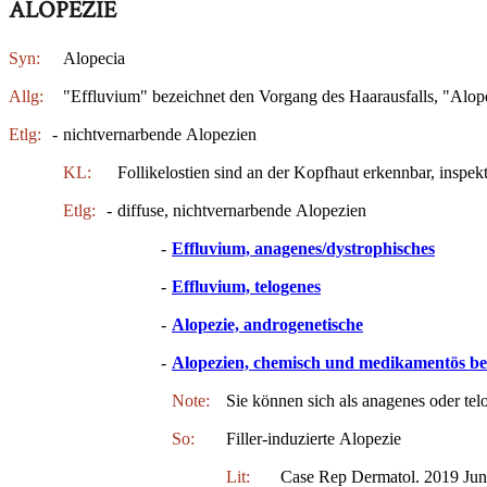
ALOPEZIE
Syn:
Alopecia
Allg:
"Effluvium" bezeichnet den Vorgang des Haarausfalls, "Alope
Etlg:
-
nichtvernarbende Alopezien
KL:
Follikelostien sind an der Kopfhaut erkennbar, inspek
Etlg:
-
diffuse, nichtvernarbende Alopezien
-
Effluvium, anagenes/dystrophisches
-
Effluvium, telogenes
-
Alopezie, androgenetische
-
Alopezien, chemisch und medikamentös be
Note:
Sie können sich als anagenes oder tel
So:
Filler-induzierte Alopezie
Lit:
Case Rep Dermatol. 2019 Jun