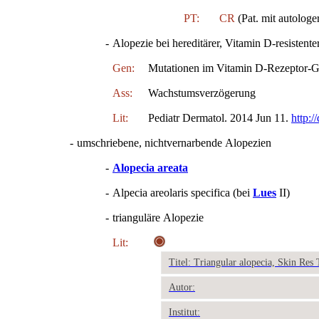
PT:
CR
(Pat. mit autologe
-
Alopezie bei hereditärer, Vitamin D-resistente
Gen:
Mutationen im Vitamin D-Rezeptor-
Ass:
Wachstumsverzögerung
Lit:
Pediatr Dermatol. 2014 Jun 11.
http:/
-
umschriebene, nichtvernarbende Alopezien
-
Alopecia areata
-
Alpecia areolaris specifica (bei
Lues
II)
-
trianguläre Alopezie
Lit:
Titel: Triangular alopecia, Skin Res
Autor:
Institut: