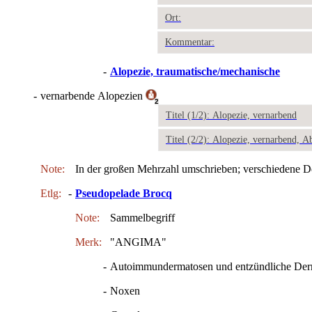
Ort:
Kommentar:
-
Alopezie, traumatische/mechanische
-
vernarbende Alopezien
2
Titel (1/2): Alopezie, vernarbend
Titel (2/2): Alopezie, vernarbend, A
Note:
In der großen Mehrzahl umschrieben; verschiedene D
Etlg:
-
Pseudopelade Brocq
Note:
Sammelbegriff
Merk:
"ANGIMA"
-
Autoimmundermatosen und entzündliche Derm
-
Noxen