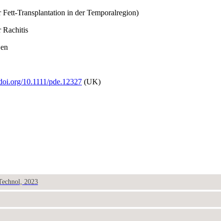
r Fett-Transplantation in der Temporalregion)
r Rachitis
Gen
/doi.org/10.1111/pde.12327
(UK)
 Technol, 2023