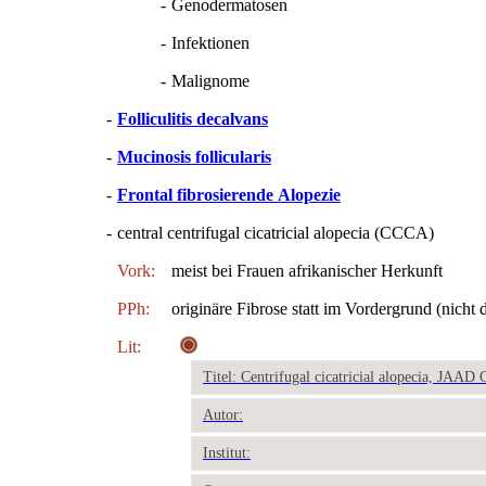
-
Genodermatosen
-
Infektionen
-
Malignome
-
Folliculitis decalvans
-
Mucinosis follicularis
-
Frontal fibrosierende Alopezie
-
central centrifugal cicatricial alopecia (CCCA)
Vork:
meist bei Frauen afrikanischer Herkunft
PPh:
originäre Fibrose statt im Vordergrund (nicht
Lit:
Titel: Centrifugal cicatricial alopecia, JAAD
Autor:
Institut: