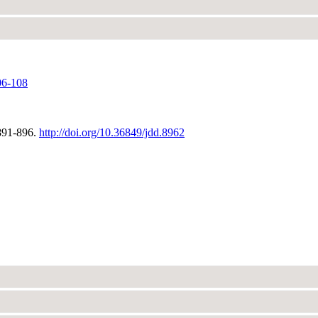
06-108
:891-896.
http://doi.org/10.36849/jdd.8962