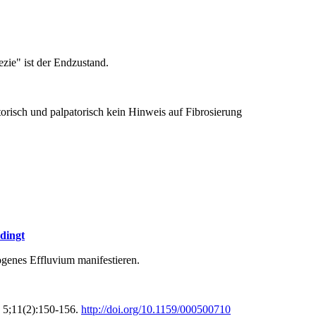
zie" ist der Endzustand.
torisch und palpatorisch kein Hinweis auf Fibrosierung
dingt
ogenes Effluvium manifestieren.
 5;11(2):150-156.
http://doi.org/10.1159/000500710