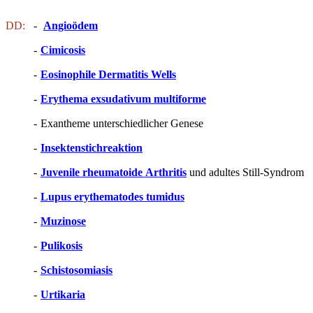
DD:
-
Angioödem
-
Cimicosis
-
Eosinophile Dermatitis Wells
-
Erythema exsudativum multiforme
-
Exantheme unterschiedlicher Genese
-
Insektenstichreaktion
-
Juvenile rheumatoide Arthritis
und adultes Still-Syndrom
-
Lupus erythematodes tumidus
-
Muzinose
-
Pulikosis
-
Schistosomiasis
-
Urtikaria