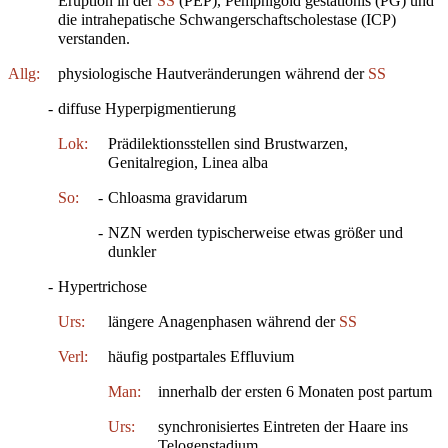
Eruption in der
SS
(PEP), Pemphigoid gestationis (PG) und
die intrahepatische Schwangerschaftscholestase (ICP)
verstanden.
Allg:
physiologische Hautveränderungen während der
SS
-
diffuse Hyperpigmentierung
Lok:
Prädilektionsstellen sind Brustwarzen,
Genitalregion, Linea alba
So:
-
Chloasma gravidarum
-
NZN werden typischerweise etwas größer und
dunkler
-
Hypertrichose
Urs:
längere Anagenphasen während der
SS
Verl:
häufig postpartales Effluvium
Man:
innerhalb der ersten 6 Monaten post partum
Urs:
synchronisiertes Eintreten der Haare ins
Telogenstadium