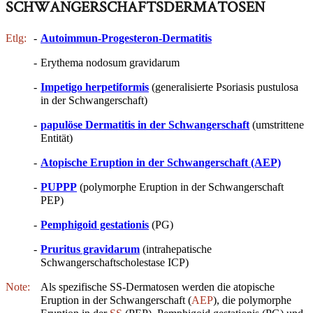
SCHWANGERSCHAFTSDERMATOSEN
Etlg:
-
Autoimmun-Progesteron-Dermatitis
-
Erythema nodosum gravidarum
-
Impetigo herpetiformis
(generalisierte Psoriasis pustulosa
in der Schwangerschaft)
-
papulöse Dermatitis in der Schwangerschaft
(umstrittene
Entität)
-
Atopische Eruption in der Schwangerschaft (AEP)
-
PUPPP
(polymorphe Eruption in der Schwangerschaft
PEP)
-
Pemphigoid gestationis
(PG)
-
Pruritus gravidarum
(intrahepatische
Schwangerschaftscholestase ICP)
Note:
Als spezifische SS-Dermatosen werden die atopische
Eruption in der Schwangerschaft (
AEP
), die polymorphe