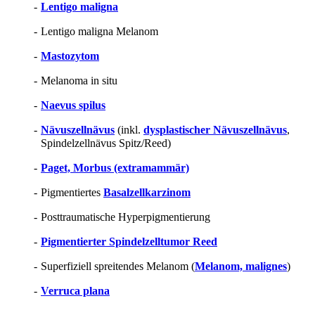
-
Lentigo maligna
-
Lentigo maligna Melanom
-
Mastozytom
-
Melanoma in situ
-
Naevus spilus
-
Nävuszellnävus
(inkl.
dysplastischer Nävuszellnävus
,
Spindelzellnävus Spitz/Reed)
-
Paget, Morbus (extramammär)
-
Pigmentiertes
Basalzellkarzinom
-
Posttraumatische Hyperpigmentierung
-
Pigmentierter Spindelzelltumor Reed
-
Superfiziell spreitendes Melanom (
Melanom, malignes
)
-
Verruca plana