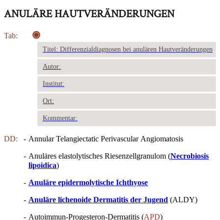
ANULÄRE HAUTVERÄNDERUNGEN
Tab:
Titel: Differenzialdiagnosen bei anulären Hautveränderungen
Autor:
Institut:
Ort:
Kommentar:
DD:
-
Annular Telangiectatic Perivascular Angiomatosis
-
Anuläres elastolytisches Riesenzellgranulom (
Necrobiosis
lipoidica
)
-
Anuläre epidermolytische Ichthyose
-
Anuläre lichenoide Dermatitis der Jugend
(ALDY)
-
Autoimmun-Progesteron-Dermatitis (
APD
)