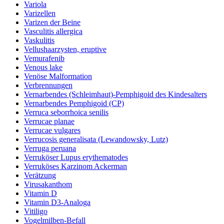
Variola
Varizellen
Varizen der Beine
Vasculitis allergica
Vaskulitis
Vellushaarzysten, eruptive
Vemurafenib
Venous lake
Venöse Malformation
Verbrennungen
Vernarbendes (Schleimhaut)-Pemphigoid des Kindesalters
Vernarbendes Pemphigoid (CP)
Verruca seborrhoica senilis
Verrucae planae
Verrucae vulgares
Verrucosis generalisata (Lewandowsky, Lutz)
Verruga peruana
Verruköser Lupus erythematodes
Verruköses Karzinom Ackerman
Verätzung
Virusakanthom
Vitamin D
Vitamin D3-Analoga
Vitiligo
Vogelmilben-Befall